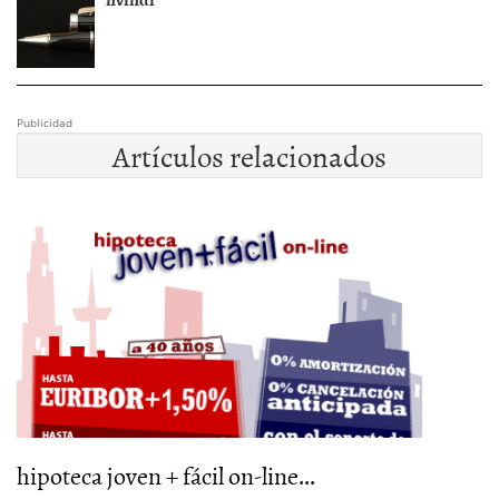
Publicidad
Artículos relacionados
hipoteca joven + fácil on-line...
T