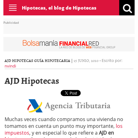
Toggle
Hipotecas, el blog de Hipotecas
navigation
Publicidad
AJD HIPOTECAS
GUÍA HIPOTECARIA
|
15 JUNIO, 2010
-
Escrito por:
nvindi
AJD Hipotecas
Muchas veces cuando compramos una vivienda no
tomamos en cuenta un punto muy importante,
los
impuestos
, y en especial lo que refiere a
AJD en