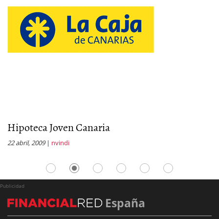
Hipoteca Joven Canaria
H
22 abril, 2009
|
nvindi
27
Publicidad
España