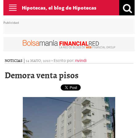
Toggle
Hipotecas, el blog de Hipotecas
navigation
Publicidad
NOTICIAS
|
14 MAYO, 2010
-
Escrito por:
nvindi
Demora venta pisos