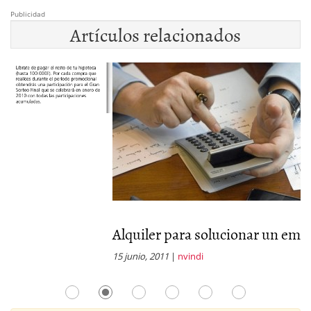
Publicidad
Artículos relacionados
Alquiler para solucionar un embargo...
G
15 junio, 2011
|
nvindi
23