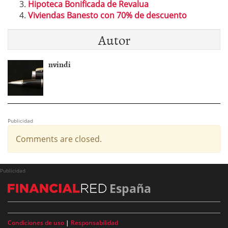
Hipoteca Bonificada de Revalua
Viviendas Banesto con 70% de descuento
Autor
nvindi
Publicidad
Comments are closed.
Publicidad
España
Condiciones de uso
|
Responsabilidad