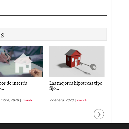
os
pos de interés
Las mejores hipotecas tipo
La subida
..
fijo...
encarece.
embre, 2020
|
nvindi
27 enero, 2020
|
nvindi
5 junio, 20
Next