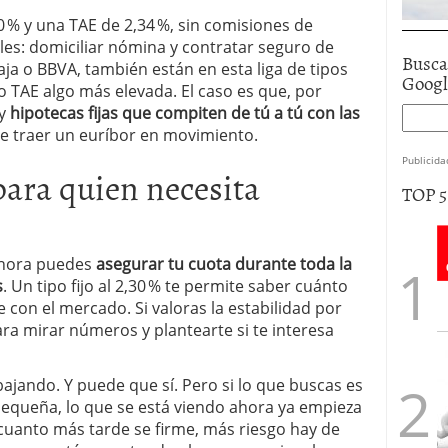
0 % y una TAE de 2,34 %, sin comisiones de
es: domiciliar nómina y contratar seguro de
Busca
ja o BBVA, también están en esta liga de tipos
Goog
o TAE algo más elevada. El caso es que, por
ay
hipotecas fijas que compiten de tú a tú con las
de traer un euríbor en movimiento.
Publicida
para quien necesita
TOP 
 ahora puedes
asegurar tu cuota durante toda la
s
. Un tipo fijo al 2,30 % te permite saber cuánto
con el mercado. Si valoras la estabilidad por
a mirar números y plantearte si te interesa
ajando. Y puede que sí. Pero si lo que buscas es
 pequeña, lo que se está viendo ahora ya empieza
cuanto más tarde se firme, más riesgo hay de