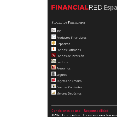
Esp
Productos Financieros
IPC
Productos Financieros
Depósitos
Fondos Cotizados
Fondos de Inversión
Créditos
Préstamos
Seguros
Tarjetas de Crédito
Cuentas Corrientes
Mejores Depósitos
Condiciones de uso
|
Responsabilidad
©2026 FinancialRed. Todos los derechos res