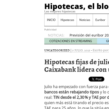
Hipotecas, el bl
Qué perfiles de comprad
inicio de 2026
21/01/20
Las mejores hipotecas
Hipotecas para no resid
17/01/2026
INICIO
Hipotecas
Noticias
Euribor
Cambios fiscales en 202
España?
12/01/2026
Publicidad
NOTICIAS:
Previsión del euríbor 20
durante el año
06/01/2
COTIZACIONES EN STREAMING
G
El Banco de España ale
UNCATEGORIZED
|
5 JULIO, 2025
-
24/01/2026
Escrito por:
Hipotecas fijas de jul
Caixabank lidera con 
Julio ha empezado con fuerza para 
bancos están rebajando tipos
y lo 
real:
TIN desde el 2,30 % y TAE por 
quien más está tirando el precio es
TAE para 25 años, lo que la sitúa e