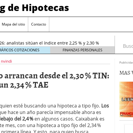
og de Hipotecas
or hipotecario interesan más a los bancos en el
26
entes en España: requisitos y condiciones actuales
Mapa del sitio
Contacto
6 ¿Cómo afectan a la compra de vivienda en
26: analistas sitúan el índice entre 2,25 % y 2,30 %
Busca
026
RÁFICOS COTIZACIONES
FINANZAS PERSONALES
rta sobre el sobreendeudamiento inmobiliario
nvindi
Publicida
MAS 
io arrancan desde el 2,30 % TIN:
un 2,34 % TAE
quien esté buscando una hipoteca a tipo fijo.
Los
que hace un año parecía impensable ahora es
debajo del 2,4 %
en algunos casos. Caixabank es
te mes, con una hipoteca a tipo fijo del 2,34 %
n primera línea. Y esto, para quien busca