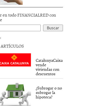
r en todo FINANCIALRED con
le
d
5 ARTÍCULOS
CatalunyaCaixa
vende
viviendas con
descuentos
¿Subrogar o no
subrogar la
hipoteca?