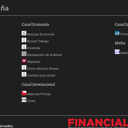
aña
Canal Economía
Canal I
Finan
Noticias Economía
Buscar Trabajo
Media
Vivienda
Radio
Declaración de la Renta
Warrants
Cómo Ahorrar Dinero
Cambio Euro Dolar
Canal Internacional
Materias Primas
Forex
ervados.