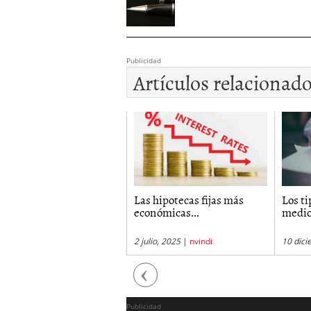
Publicidad
Artículos relacionad
uieres revisar tu
Las hipotecas fijas más
Los ti
poteca? Expertos...
económicas...
medio.
julio, 2025
|
nvindi
2 julio, 2025
|
nvindi
10 dici
Previous
Publicidad