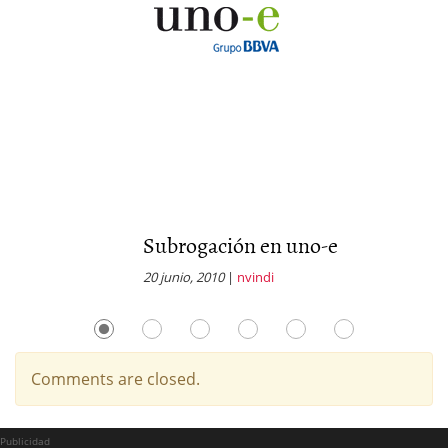
Subrogación en uno-e
H
20 junio, 2010
|
nvindi
27
Comments are closed.
Publicidad