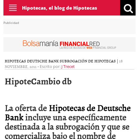
Toggle
Hipotecas, el blog de Hipotecas
navigation
Publicidad
HIPOTECAS DEUTSCHE BANK
SUBROGACIÓN DE HIPOTECAS
|
18
NOVIEMBRE, 2011
-
Escrito por:
J Trecet
HipoteCambio db
La oferta de
Hipotecas de Deutsche
Bank
incluye una específicamente
destinada a la subrogación y que se
comercializa bajo el nombre de