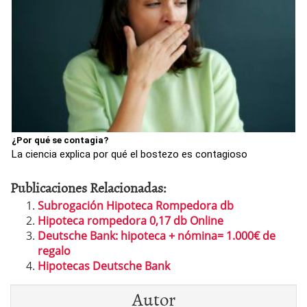
¿Por qué se contagia?
La ciencia explica por qué el bostezo es contagioso
Publicaciones Relacionadas:
Subrogación Hipoteca Rompedora db
Hipoteca rompedora 0,17 db Online
Deutsche Bank: hipoteca + nómina= 1.000€ de
regalo
Hipotecas Deutsche Bank
Autor