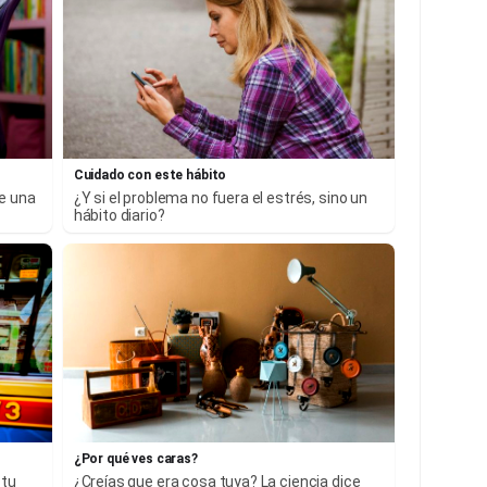
Cuidado con este hábito
ne una
¿Y si el problema no fuera el estrés, sino un
hábito diario?
¿Por qué ves caras?
 tu
¿Creías que era cosa tuya? La ciencia dice