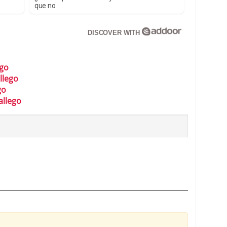
que no
DISCOVER WITH
ego
llego
go
allego