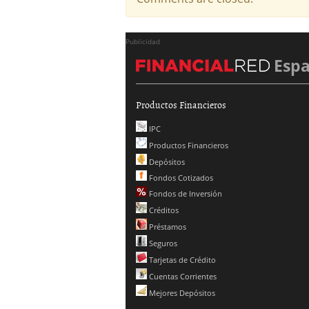
Publicidad
Esp
Productos Financieros
IPC
Productos Financieros
Depósitos
Fondos Cotizados
Fondos de Inversión
Créditos
Préstamos
Seguros
Tarjetas de Crédito
Cuentas Corrientes
Mejores Depósitos