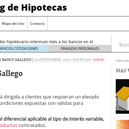
og de Hipotecas
2026: analistas sitúan el índice entre 2,25 % y 2,30 %
/2026
Mapa del sitio
Contacto
rta sobre el sobreendeudamiento inmobiliario
or hipotecario interesan más a los bancos en el
Busca
26
RÁFICOS COTIZACIONES
FINANZAS PERSONALES
entes en España: requisitos y condiciones actuales
S BANCO GALLEGO
|
24 SEPTIEMBRE, 2010
-
Escrito por:
nvindi
Publicida
6 ¿Cómo afectan a la compra de vivienda en
MAS 
Gallego
26: analistas sitúan el índice entre 2,25 % y 2,30 %
026
rta sobre el sobreendeudamiento inmobiliario
tá dirigida a clientes que requieran un elevado
condiciones expuestas son válidas para
l diferencial aplicable al tipo de interés variable,
oductos
contratados.