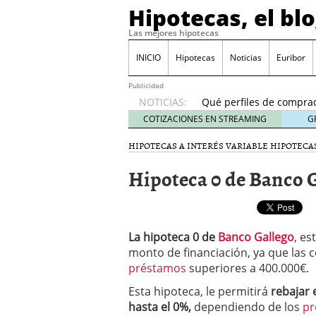
Hipotecas, el bl
Las mejores hipotecas
Previsión del euríbor 
durante el año
06/01
INICIO
Hipotecas
Noticias
Euribor
El Banco de España ale
24/01/2026
Publicidad
NOTICIAS:
Qué perfiles de comprad
inicio de 2026
21/01/20
COTIZACIONES EN STREAMING
G
Hipotecas para no resid
HIPOTECAS A INTERÉS VARIABLE
HIPOTECA
17/01/2026
Cambios fiscales en 202
Hipoteca 0 de Banco 
España?
12/01/2026
Previsión del euríbor 20
durante el año
06/01/2
El Banco de España ale
24/01/2026
La hipoteca 0 de
Banco Gallego
, es
monto de financiación, ya que las 
préstamos
superiores a 400.000€.
Esta hipoteca, le permitirá
rebajar e
hasta el 0%,
dependiendo de los
pr