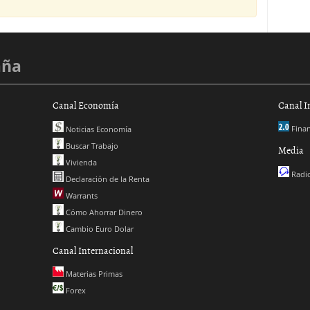
aña
Canal Economía
Canal I
Finan
Noticias Economía
Buscar Trabajo
Media
Vivienda
Radio
Declaración de la Renta
Warrants
Cómo Ahorrar Dinero
Cambio Euro Dolar
Canal Internacional
Materias Primas
Forex