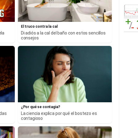
El truco contra la cal
ela
Di adiós a la cal del baño con estos sencillos
consejos
¿Por qué se contagia?
adas
La ciencia explica por qué el bostezo es
contagioso