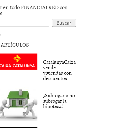
r en todo FINANCIALRED con
le
d
5 ARTÍCULOS
CatalunyaCaixa
vende
viviendas con
descuentos
¿Subrogar o no
subrogar la
hipoteca?