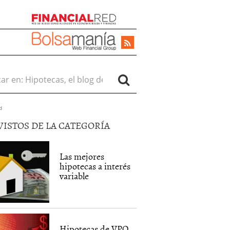
r en:
d
VISTOS DE LA CATEGORÍA
Las mejores
hipotecas a interés
variable
Hipotecas de VPO