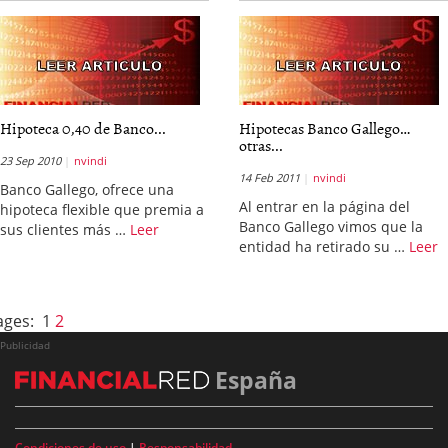
Hipoteca 0,40 de Banco...
Hipotecas Banco Gallego…
otras...
23 Sep 2010
nvindi
14 Feb 2011
nvindi
Banco Gallego, ofrece una
Al entrar en la página del
hipoteca flexible que premia a
Banco Gallego vimos que la
sus clientes más …
Leer
entidad ha retirado su …
Leer
ages:
1
2
Publicidad
España
Condiciones de uso
|
Responsabilidad