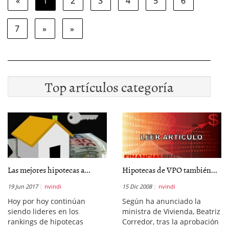
«
1
2
3
4
5
6
7
»
»
Top artículos categoría
Las mejores hipotecas a...
Hipotecas de VPO también...
19 Jun 2017
nvindi
15 Dic 2008
nvindi
Hoy por hoy continúan
Según ha anunciado la
siendo lideres en los
ministra de Vivienda, Beatriz
rankings de hipotecas
Corredor, tras la aprobación