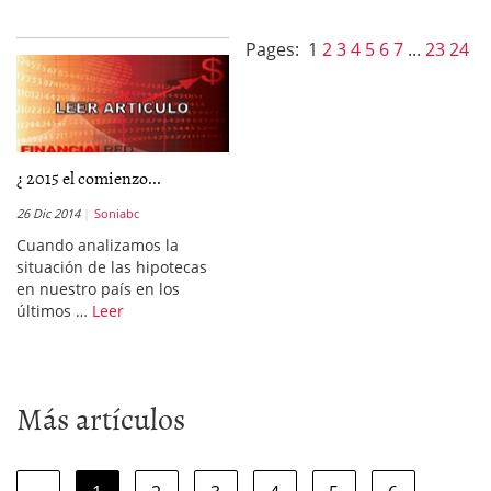
Pages:
1
2
3
4
5
6
7
...
23
24
¿ 2015 el comienzo...
26 Dic 2014
Soniabc
Cuando analizamos la
situación de las hipotecas
en nuestro país en los
últimos …
Leer
Más artículos