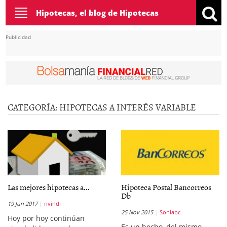
Toggle
Hipotecas, el blog de Hipotecas
navigation
Publicidad
CATEGORÍA:
HIPOTECAS A INTERÉS VARIABLE
Las mejores hipotecas a...
Hipoteca Postal Bancorreos
Db
19 Jun 2017
nvindi
25 Nov 2015
Soniabc
Hoy por hoy continúan
Es un hecho, del mismo