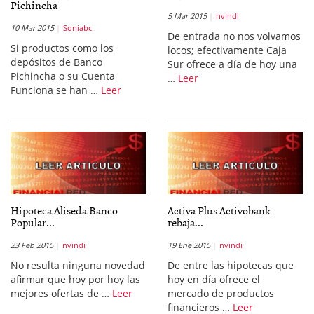
Pichincha
5 Mar 2015
nvindi
10 Mar 2015
Soniabc
De entrada no nos volvamos
Si productos como los
locos; efectivamente Caja
depósitos de Banco
Sur ofrece a día de hoy una
Pichincha o su Cuenta
…
Leer
Funciona se han …
Leer
Hipoteca Aliseda Banco
Activa Plus Activobank
Popular...
rebaja...
23 Feb 2015
nvindi
19 Ene 2015
nvindi
No resulta ninguna novedad
De entre las hipotecas que
afirmar que hoy por hoy las
hoy en día ofrece el
mejores ofertas de …
Leer
mercado de productos
financieros …
Leer