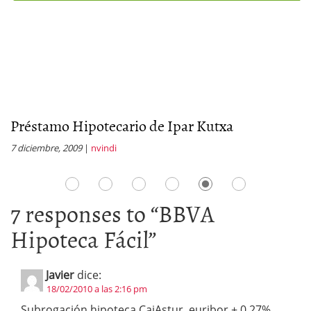
Préstamo Hipotecario de Ipar Kutxa
¿
7 diciembre, 2009
|
nvindi
10
7 responses to “
BBVA
Hipoteca Fácil
”
Javier
dice:
18/02/2010 a las 2:16 pm
Subrogación hipoteca CajAstur, euribor + 0,27%