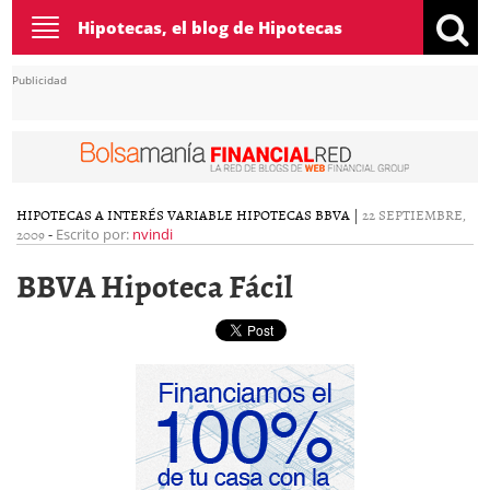
Toggle
Hipotecas, el blog de Hipotecas
navigation
Publicidad
HIPOTECAS A INTERÉS VARIABLE
HIPOTECAS BBVA
|
22 SEPTIEMBRE,
2009
-
Escrito por:
nvindi
BBVA Hipoteca Fácil