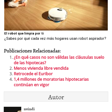
El robot que limpia por ti
¿Sabes por qué cada vez más hogares usan robot aspirador?
Publicaciones Relacionadas:
¿En qué casos no son válidas las cláusulas suelo
de las hipotecas?
Menos vivienda libre vendida
Retrocede el Euribor
1,4 millones de moratorias hipotecarias
continúan en vigor
Autor
nvindi