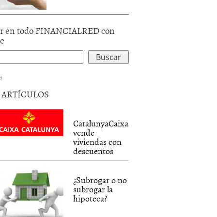
r en todo FINANCIALRED con
le
d
5 ARTÍCULOS
CatalunyaCaixa
vende
viviendas con
descuentos
¿Subrogar o no
subrogar la
hipoteca?