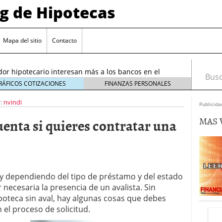
og de Hipotecas
2026: analistas sitúan el índice entre 2,25 % y 2,30 %
/2026
Mapa del sitio
Contacto
rta sobre el sobreendeudamiento inmobiliario
or hipotecario interesan más a los bancos en el
Busca
26
RÁFICOS COTIZACIONES
FINANZAS PERSONALES
entes en España: requisitos y condiciones actuales
:
nvindi
Publicida
6 ¿Cómo afectan a la compra de vivienda en
MAS 
uenta si quieres contratar una
26: analistas sitúan el índice entre 2,25 % y 2,30 %
026
rta sobre el sobreendeudamiento inmobiliario
 y dependiendo del tipo de préstamo y del estado
r necesaria la presencia de un avalista. Sin
ipoteca sin aval, hay algunas cosas que debes
el proceso de solicitud.