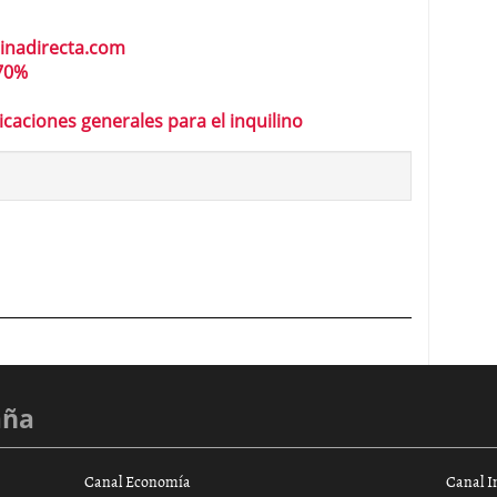
inadirecta.com
 70%
icaciones generales para el inquilino
aña
Canal Economía
Canal I