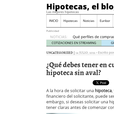
Hipotecas, el bl
Las mejores hipotecas
Previsión del euríbor 
durante el año
06/01
INICIO
Hipotecas
Noticias
Euribor
El Banco de España ale
24/01/2026
Publicidad
NOTICIAS:
Qué perfiles de comprad
inicio de 2026
21/01/20
COTIZACIONES EN STREAMING
G
Hipotecas para no resid
UNCATEGORIZED
|
14 JULIO, 2021
-
17/01/2026
Escrito por
Cambios fiscales en 202
¿Qué debes tener en c
España?
12/01/2026
Previsión del euríbor 20
hipoteca sin aval?
durante el año
06/01/2
El Banco de España ale
24/01/2026
A la hora de solicitar una
hipoteca
,
financiero del solicitante, puede se
embargo, si deseas solicitar una h
tener claras antes de comenzar con 