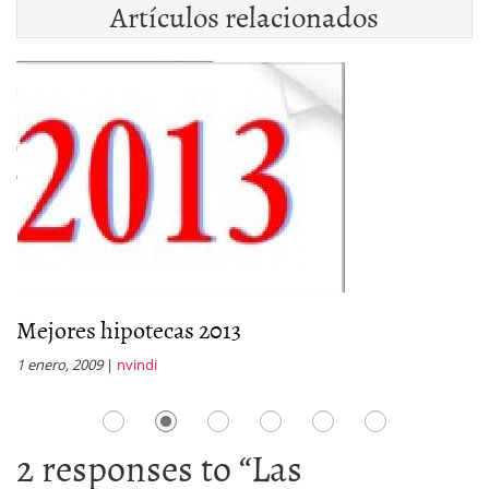
Artículos relacionados
Mejores hipotecas 2013
E
1 enero, 2009
|
nvindi
31
2 responses to “
Las