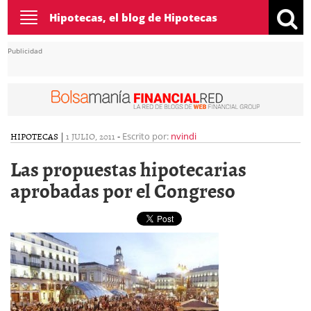
Toggle
Hipotecas, el blog de Hipotecas
navigation
Publicidad
HIPOTECAS
|
1 JULIO, 2011
-
Escrito por:
nvindi
Las propuestas hipotecarias
aprobadas por el Congreso