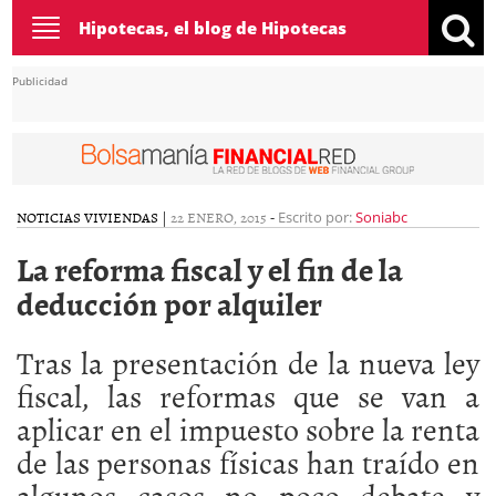
Toggle
Hipotecas, el blog de Hipotecas
navigation
Publicidad
NOTICIAS
VIVIENDAS
|
22 ENERO, 2015
-
Escrito por:
Soniabc
La reforma fiscal y el fin de la
deducción por alquiler
Tras la presentación de la nueva ley
fiscal, las reformas que se van a
aplicar en el impuesto sobre la renta
de las personas físicas han traído en
algunos casos no poco debate y