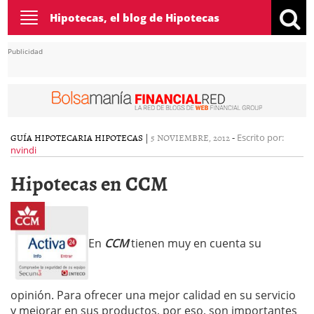
Toggle
Hipotecas, el blog de Hipotecas
navigation
Publicidad
GUÍA HIPOTECARIA
HIPOTECAS
|
5 NOVIEMBRE, 2012
-
Escrito por:
nvindi
Hipotecas en CCM
En
CCM
tienen muy en cuenta su
opinión. Para ofrecer una mejor calidad en su servicio
y mejorar en sus productos, por eso, son importantes