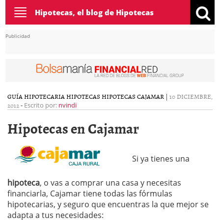
Toggle
Hipotecas, el blog de Hipotecas
navigation
Publicidad
GUÍA HIPOTECARIA
HIPOTECAS
HIPOTECAS CAJAMAR
|
10 DICIEMBRE,
2012
-
Escrito por:
nvindi
Hipotecas en Cajamar
Si ya tienes una
hipoteca
, o vas a comprar una casa y necesitas
financiarla, Cajamar tiene todas las fórmulas
hipotecarias, y seguro que encuentras la que mejor se
adapta a tus necesidades: