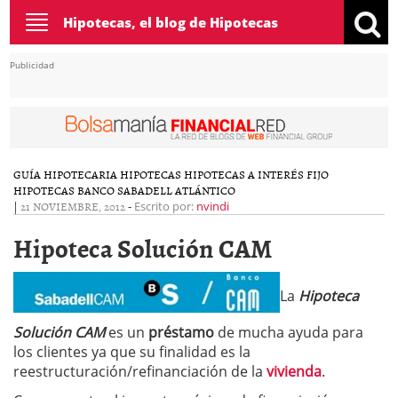
Toggle
Hipotecas, el blog de Hipotecas
navigation
Publicidad
GUÍA HIPOTECARIA
HIPOTECAS
HIPOTECAS A INTERÉS FIJO
HIPOTECAS BANCO SABADELL ATLÁNTICO
|
21 NOVIEMBRE, 2012
-
Escrito por:
nvindi
Hipoteca Solución CAM
La
Hipoteca
Solución CAM
es un
préstamo
de mucha ayuda para
los clientes ya que su finalidad es la
reestructuración/refinanciación de la
vivienda
.