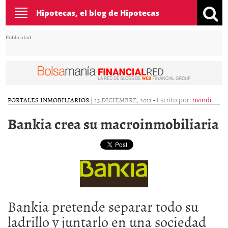
Toggle
Hipotecas, el blog de Hipotecas
navigation
Publicidad
PORTALES INMOBILIARIOS
|
13 DICIEMBRE, 2011
-
Escrito por:
nvindi
Bankia crea su macroinmobiliaria
Bankia pretende separar todo su
ladrillo y juntarlo en una sociedad