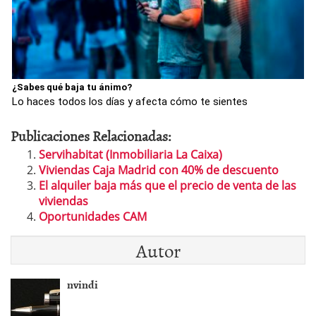
¿Sabes qué baja tu ánimo?
Lo haces todos los días y afecta cómo te sientes
Publicaciones Relacionadas:
Servihabitat (Inmobiliaria La Caixa)
Viviendas Caja Madrid con 40% de descuento
El alquiler baja más que el precio de venta de las
viviendas
Oportunidades CAM
Autor
nvindi