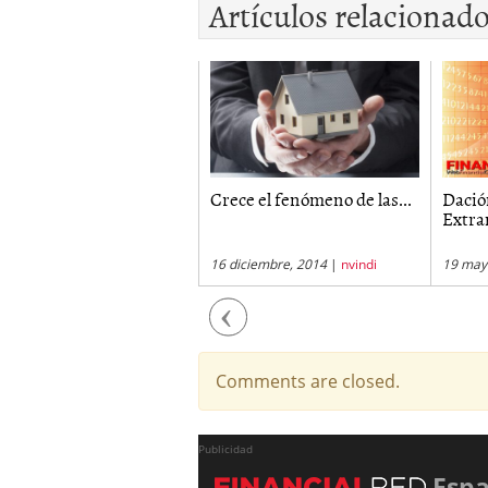
Artículos relacionad
s VPO podrán ser
Crece el fenómeno de las...
Dació
ndidas...
Extra
diciembre, 2008
|
nvindi
16 diciembre, 2014
|
nvindi
19 may
Previous
Comments are closed.
Publicidad
Esp