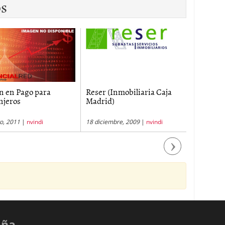
os
n en Pago para
Reser (Inmobiliaria Caja
Hipoteca
njeros
Madrid)
o, 2011
|
nvindi
18 diciembre, 2009
|
nvindi
19 diciemb
Next
aña