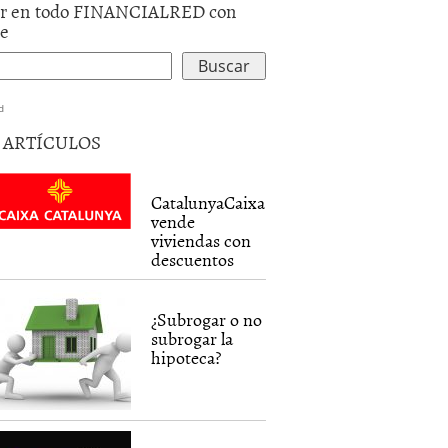
r en todo FINANCIALRED con
le
d
5 ARTÍCULOS
CatalunyaCaixa
vende
viviendas con
descuentos
¿Subrogar o no
subrogar la
hipoteca?