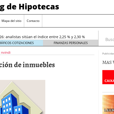
og de Hipotecas
or hipotecario interesan más a los bancos en el
26
entes en España: requisitos y condiciones actuales
Mapa del sitio
Contacto
6 ¿Cómo afectan a la compra de vivienda en
26: analistas sitúan el índice entre 2,25 % y 2,30 %
Busca
026
RÁFICOS COTIZACIONES
FINANZAS PERSONALES
rta sobre el sobreendeudamiento inmobiliario
:
nvindi
Publicida
MAS 
ación de inmuebles