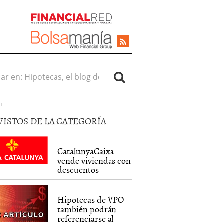
r en:
d
VISTOS DE LA CATEGORÍA
CatalunyaCaixa
vende viviendas con
descuentos
Hipotecas de VPO
también podrán
referenciarse al