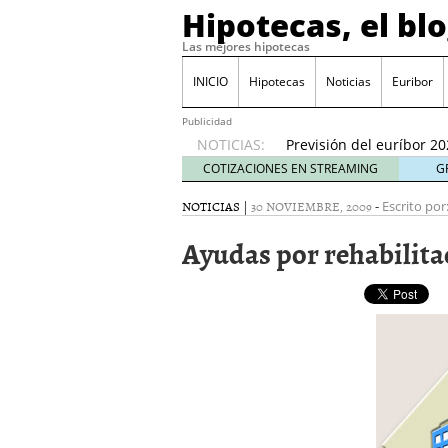
Hipotecas, el bl
Qué perfiles de comprad
inicio de 2026
21/01/20
Las mejores hipotecas
Hipotecas para no resid
17/01/2026
INICIO
Hipotecas
Noticias
Euribor
Cambios fiscales en 202
España?
12/01/2026
Publicidad
NOTICIAS:
Previsión del euríbor 20
durante el año
06/01/2
COTIZACIONES EN STREAMING
G
El Banco de España ale
NOTICIAS
|
30 NOVIEMBRE, 2009
-
24/01/2026
Escrito por
Ayudas por rehabilit