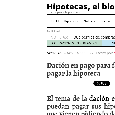
Hipotecas, el bl
Las mejores hipotecas
Previsión del euríbor 
durante el año
06/01
INICIO
Hipotecas
Noticias
Euribor
El Banco de España ale
24/01/2026
Publicidad
NOTICIAS:
Qué perfiles de comprad
inicio de 2026
21/01/20
COTIZACIONES EN STREAMING
G
Hipotecas para no resid
NOTICIAS
|
4 NOVIEMBRE, 2011
-
17/01/2026
Escrito por:
Cambios fiscales en 202
Dación en pago para f
España?
12/01/2026
Previsión del euríbor 20
pagar la hipoteca
durante el año
06/01/2
El Banco de España ale
24/01/2026
El tema de la
dación 
puedan pagar sus hipo
que vienen pidiendo de