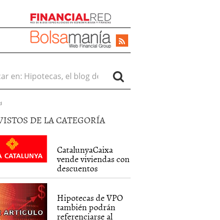
r en:
d
VISTOS DE LA CATEGORÍA
CatalunyaCaixa
vende viviendas con
descuentos
Hipotecas de VPO
también podrán
referenciarse al