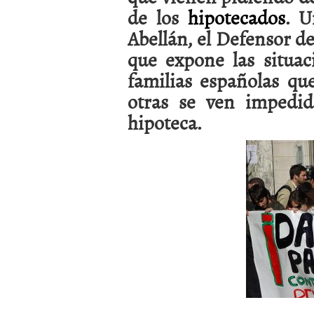
de los
hipotecados
. U
Abellán, el Defensor d
que expone las situa
familias españolas qu
otras se ven impedid
hipoteca.