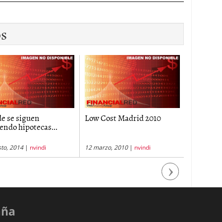
os
e se siguen
Low Cost Madrid 2010
AJD Astu
endo hipotecas...
to, 2014
|
nvindi
12 marzo, 2010
|
nvindi
21 abril, 2
Next
aña