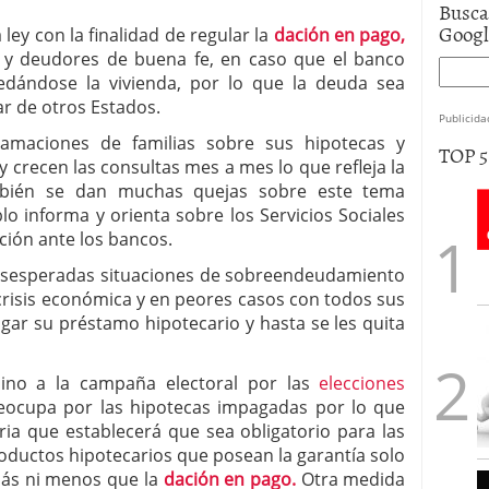
Busca
Goog
ley con la finalidad de regular la
dación en pago,
l y deudores de buena fe, en caso que el banco
uedándose la vivienda, por lo que la deuda sea
par de otros Estados.
Publicida
lamaciones de familias sobre sus hipotecas y
TOP 
 crecen las consultas mes a mes lo que refleja la
mbién se dan muchas quejas sobre este tema
o informa y orienta sobre los Servicios Sociales
ción ante los bancos.
esesperadas situaciones de sobreendeudamiento
 crisis económica y en peores casos con todos sus
gar su préstamo hipotecario y hasta se les quita
ino a la campaña electoral por las
elecciones
ocupa por las hipotecas impagadas por lo que
ia que establecerá que sea obligatorio para las
roductos hipotecarios que posean la garantía solo
 más ni menos que la
dación en pago.
Otra medida