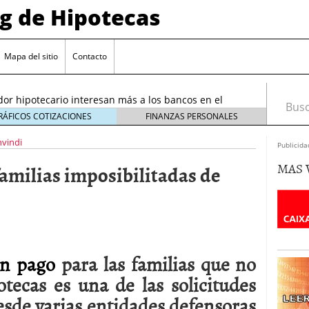
og de Hipotecas
2026: analistas sitúan el índice entre 2,25 % y 2,30 %
/2026
Mapa del sitio
Contacto
rta sobre el sobreendeudamiento inmobiliario
or hipotecario interesan más a los bancos en el
Busca
26
RÁFICOS COTIZACIONES
FINANZAS PERSONALES
entes en España: requisitos y condiciones actuales
nvindi
Publicida
6 ¿Cómo afectan a la compra de vivienda en
MAS 
amilias imposibilitadas de
26: analistas sitúan el índice entre 2,25 % y 2,30 %
026
rta sobre el sobreendeudamiento inmobiliario
en pago
para las familias que no
tecas es una de las solicitudes
sde varias entidades defensoras