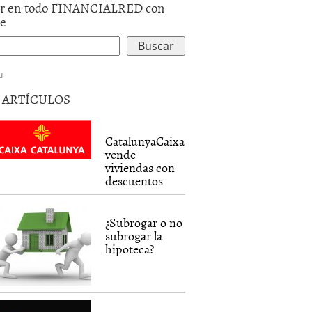
r en todo FINANCIALRED con
le
d
5 ARTÍCULOS
CatalunyaCaixa
vende
viviendas con
descuentos
¿Subrogar o no
subrogar la
hipoteca?