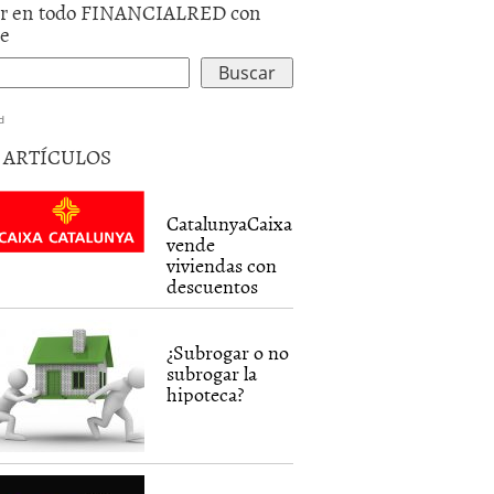
r en todo FINANCIALRED con
le
d
5 ARTÍCULOS
CatalunyaCaixa
vende
viviendas con
descuentos
¿Subrogar o no
subrogar la
hipoteca?