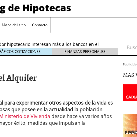
og de Hipotecas
2026: analistas sitúan el índice entre 2,25 % y 2,30 %
/2026
Mapa del sitio
Contacto
rta sobre el sobreendeudamiento inmobiliario
or hipotecario interesan más a los bancos en el
Busca
26
RÁFICOS COTIZACIONES
FINANZAS PERSONALES
entes en España: requisitos y condiciones actuales
Publicida
6 ¿Cómo afectan a la compra de vivienda en
MAS 
l Alquiler
26: analistas sitúan el índice entre 2,25 % y 2,30 %
026
rta sobre el sobreendeudamiento inmobiliario
al para experimentar otros aspectos de la vida es
sas que posee en la actualidad la población
Ministerio de Vivienda
desde hace ya varios años
mayor éxito, medidas que impulsan la