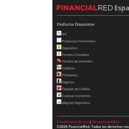
Esp
Productos Financieros
IPC
Productos Financieros
Depósitos
Fondos Cotizados
Fondos de Inversión
Créditos
Préstamos
Seguros
Tarjetas de Crédito
Cuentas Corrientes
Mejores Depósitos
Condiciones de uso
|
Responsabilidad
©2026 FinancialRed. Todos los derechos res