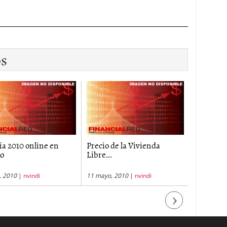
os
ia 2010 online en
Precio de la Vivienda
Modifica
to
Libre...
Ministeri
, 2010
|
nvindi
11 mayo, 2010
|
nvindi
17 diciemb
Next