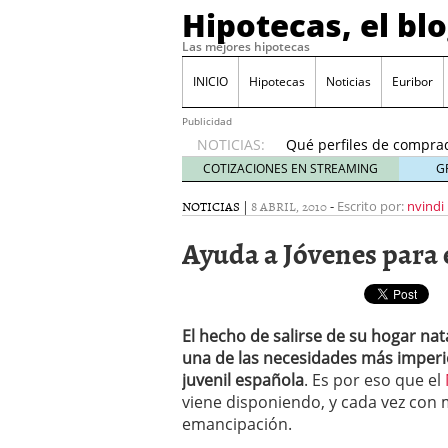
Hipotecas, el bl
Las mejores hipotecas
Previsión del euríbor 
durante el año
06/01
INICIO
Hipotecas
Noticias
Euribor
El Banco de España ale
24/01/2026
Publicidad
NOTICIAS:
Qué perfiles de comprad
inicio de 2026
21/01/20
COTIZACIONES EN STREAMING
G
Hipotecas para no resid
NOTICIAS
|
8 ABRIL, 2010
-
17/01/2026
Escrito por:
nvindi
Cambios fiscales en 202
Ayuda a Jóvenes para e
España?
12/01/2026
Previsión del euríbor 20
durante el año
06/01/2
El Banco de España ale
24/01/2026
El hecho de salirse de su hogar nat
una de las necesidades más imperio
juvenil española
. Es por eso que el
viene disponiendo, y cada vez con 
emancipación.