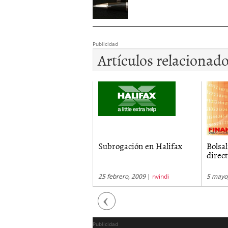
Publicidad
Artículos relacionad
poteca Lider de Banco
Subrogación en Halifax
Bolsal
...
direc
octubre, 2009
|
nvindi
25 febrero, 2009
|
nvindi
5 mayo
Previous
Publicidad