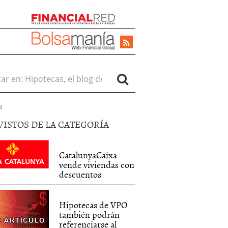
r en:
d
VISTOS DE LA CATEGORÍA
CatalunyaCaixa
vende viviendas con
descuentos
Hipotecas de VPO
también podrán
referenciarse al