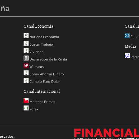
aña
Canal Economía
Canal I
Finan
Noticias Economía
Buscar Trabajo
Media
Vivienda
Radio
Declaración de la Renta
Warrants
Cómo Ahorrar Dinero
Cambio Euro Dolar
Canal Internacional
Materias Primas
Forex
ervados.