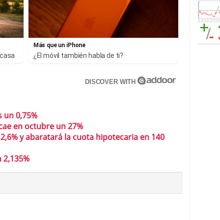
Más que un iPhone
 casa
¿El móvil también habla de ti?
DISCOVER WITH
és un 0,75%
cae en octubre un 27%
 2,6% y abaratará la cuota hipotecaria en 140
n 2,135%