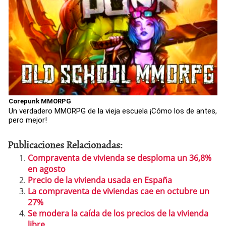
Corepunk MMORPG
Un verdadero MMORPG de la vieja escuela ¡Cómo los de antes,
pero mejor!
Publicaciones Relacionadas:
Compraventa de vivienda se desploma un 36,8%
en agosto
Precio de la vivienda usada en España
La compraventa de viviendas cae en octubre un
27%
Se modera la caída de los precios de la vivienda
libre