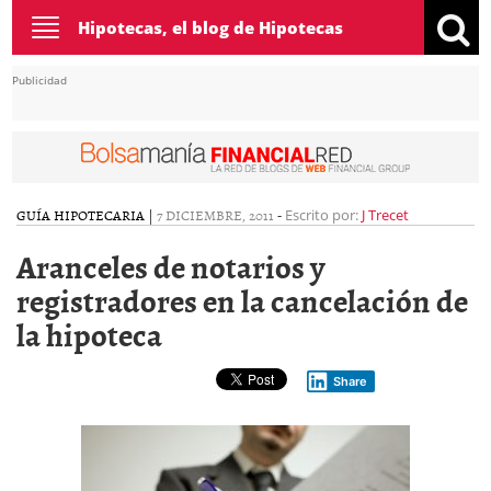
Toggle
Hipotecas, el blog de Hipotecas
navigation
Publicidad
GUÍA HIPOTECARIA
|
7 DICIEMBRE, 2011
-
Escrito por:
J Trecet
Aranceles de notarios y
registradores en la cancelación de
la hipoteca
Share