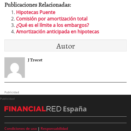
Publicaciones Relacionadas:
Hipotecas Puente
Comisión por amortización total
¿Qué es el límite a los embargos?
Amortización anticipada en hipotecas
Autor
J Trecet
Publicidad
Publicidad
España
Condiciones de uso
|
Responsabilidad