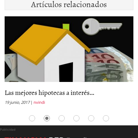
Artículos relacionados
Las mejores hipotecas a interés...
P
19 junio, 2017
|
nvindi
21
Publicidad