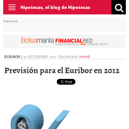
Toggle
Hipotecas, el blog de Hipotecas
navigation
Publicidad
EURIBOR
|
22 DICIEMBRE, 2011
-
Escrito por:
nvindi
Previsión para el Euribor en 2012