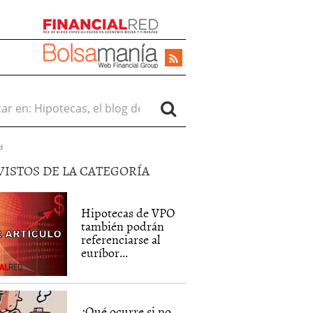
r en:
d
VISTOS DE LA CATEGORÍA
Hipotecas de VPO
también podrán
referenciarse al
euríbor...
¿Qué ocurre si no