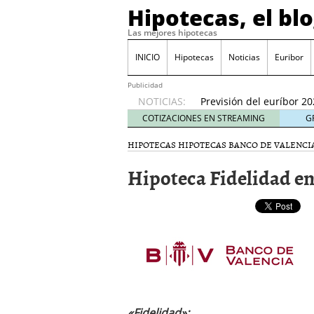
Hipotecas, el bl
Qué perfiles de comprad
inicio de 2026
21/01/20
Las mejores hipotecas
Hipotecas para no resid
17/01/2026
INICIO
Hipotecas
Noticias
Euribor
Cambios fiscales en 202
España?
12/01/2026
Publicidad
NOTICIAS:
Previsión del euríbor 20
durante el año
06/01/2
COTIZACIONES EN STREAMING
G
El Banco de España ale
HIPOTECAS
HIPOTECAS BANCO DE VALENCI
24/01/2026
Hipoteca Fidelidad e
«Fidelidad»: