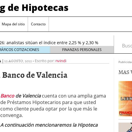
og de Hipotecas
or hipotecario interesan más a los bancos en el
26
entes en España: requisitos y condiciones actuales
Mapa del sitio
Contacto
6 ¿Cómo afectan a la compra de vivienda en
26: analistas sitúan el índice entre 2,25 % y 2,30 %
Busca
026
RÁFICOS COTIZACIONES
FINANZAS PERSONALES
rta sobre el sobreendeudamiento inmobiliario
A
|
12 AGOSTO, 2012
-
Escrito por:
nvindi
Publicida
MAS 
n Banco de Valencia
Banco
de Valencia
cuenta con una amplia gama
de Préstamos Hipotecarios para que usted
como cliente pueda optar por la que más le
convenga.
A continuación mencionaremos la Hipoteca