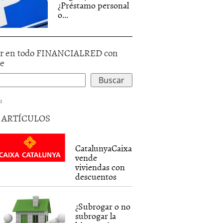
¿Préstamo personal
o...
r en todo FINANCIALRED con
le
d
5 ARTÍCULOS
CatalunyaCaixa
vende
viviendas con
descuentos
¿Subrogar o no
subrogar la