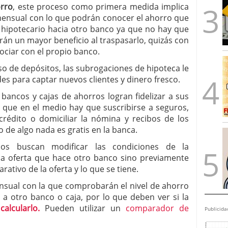
orro
, este proceso como primera medida implica
mensual con lo que podrán conocer el ahorro que
to hipotecario hacia otro banco ya que no hay que
án un mayor beneficio al traspasarlo, quizás con
ociar con el propio banco.
so de depósitos, las subrogaciones de hipoteca le
des para captar nuevos clientes y dinero fresco.
 bancos y cajas de ahorros logran fidelizar a sus
ya que en el medio hay que suscribirse a seguros,
crédito o domiciliar la nómina y recibos de los
o de algo nada es gratis en la banca.
os buscan modificar las condiciones de la
 la oferta que hace otro banco sino previamente
rativo de la oferta y lo que se tiene.
ensual con la que comprobarán el nivel de ahorro
o a otro banco o caja, por lo que deben ver si la
s
calcularlo.
Pueden utilizar un
comparador de
Publicida