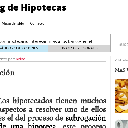
og de Hipotecas
2026: analistas sitúan el índice entre 2,25 % y 2,30 %
/2026
Mapa del sitio
Contacto
rta sobre el sobreendeudamiento inmobiliario
or hipotecario interesan más a los bancos en el
Busca
26
RÁFICOS COTIZACIONES
FINANZAS PERSONALES
entes en España: requisitos y condiciones actuales
crito por:
nvindi
Publicida
6 ¿Cómo afectan a la compra de vivienda en
MAS 
ación
26: analistas sitúan el índice entre 2,25 % y 2,30 %
026
rta sobre el sobreendeudamiento inmobiliario
Los hipotecados tienen muchos
aspectos a resolver uno de ellos
es el del proceso de
subrogación
de una hipoteca,
este proceso