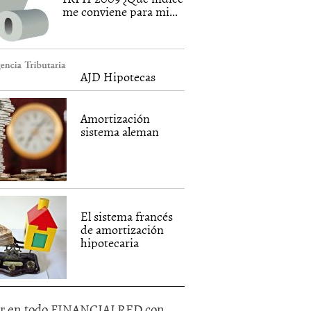
me conviene para mi...
AJD Hipotecas
Amortización
sistema aleman
El sistema francés
de amortización
hipotecaria
r en todo FINANCIALRED con