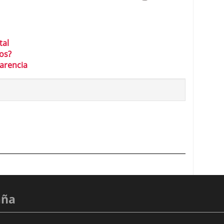
tal
gos?
carencia
aña