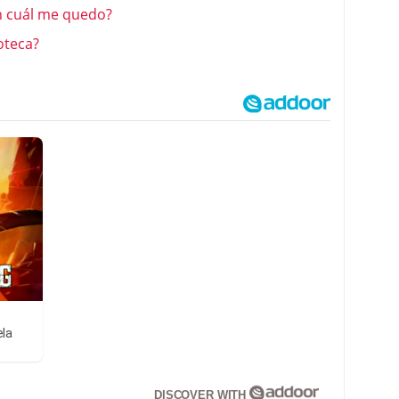
on cuál me quedo?
oteca?
ela
DISCOVER WITH