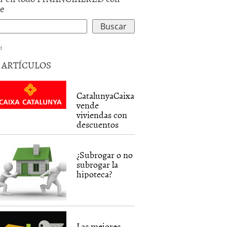
le
d
5 ARTÍCULOS
CatalunyaCaixa
vende
viviendas con
descuentos
¿Subrogar o no
subrogar la
hipoteca?
Las mejores