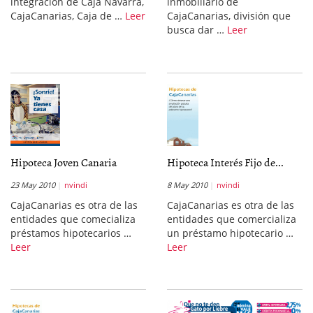
integración de Caja Navarra,
inmobiliario de
CajaCanarias, Caja de …
Leer
CajaCanarias, división que
busca dar …
Leer
Hipoteca Joven Canaria
Hipoteca Interés Fijo de...
23 May 2010
nvindi
8 May 2010
nvindi
CajaCanarias es otra de las
CajaCanarias es otra de las
entidades que comecializa
entidades que comercializa
préstamos hipotecarios …
un préstamo hipotecario …
Leer
Leer