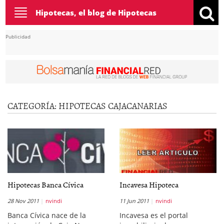
Toggle
Hipotecas, el blog de Hipotecas
navigation
Publicidad
CATEGORÍA:
HIPOTECAS CAJACANARIAS
Hipotecas Banca Cívica
Incavesa Hipoteca
28 Nov 2011
nvindi
11 Jun 2011
nvindi
Banca Cívica nace de la
Incavesa es el portal