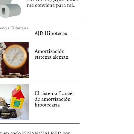
me conviene para mi...
AJD Hipotecas
Amortización
sistema aleman
El sistema francés
de amortización
hipotecaria
r en todo FINANCIALRED con