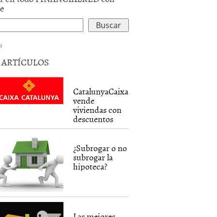
le
d
5 ARTÍCULOS
CatalunyaCaixa
vende
viviendas con
descuentos
¿Subrogar o no
subrogar la
hipoteca?
Las mejores