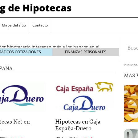
og de Hipotecas
2026: analistas sitúan el índice entre 2,25 % y 2,30 %
/2026
Mapa del sitio
Contacto
rta sobre el sobreendeudamiento inmobiliario
or hipotecario interesan más a los bancos en el
Busca
26
RÁFICOS COTIZACIONES
FINANZAS PERSONALES
entes en España: requisitos y condiciones actuales
Publicida
SPAÑA
6 ¿Cómo afectan a la compra de vivienda en
MAS 
26: analistas sitúan el índice entre 2,25 % y 2,30 %
026
rta sobre el sobreendeudamiento inmobiliario
tecas Net en
Hipotecas en Caja
..
España-Duero