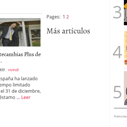
Pages:
1
2
Más artículos
tecambias Plus de
..
009
nvindi
España ha lanzado
iempo limitado
 el 31 de diciembre,
réstamo …
Leer
Publicida