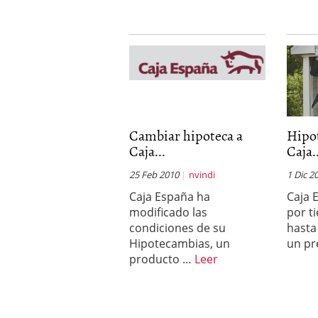
Cambiar hipoteca a
Hipo
Caja...
Caja.
25 Feb 2010
nvindi
1 Dic 2
Caja España ha
Caja 
modificado las
por t
condiciones de su
hasta
Hipotecambias, un
un p
producto …
Leer