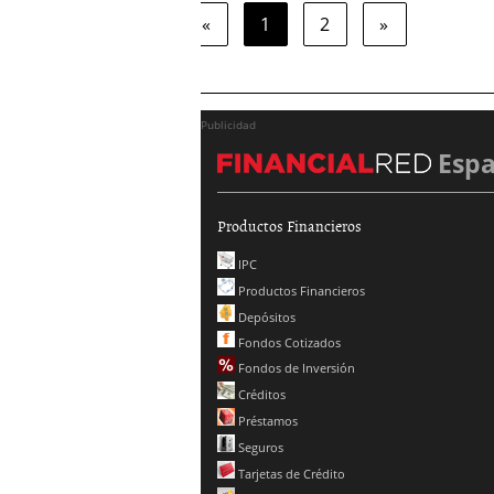
«
1
2
»
Publicidad
Esp
Productos Financieros
IPC
Productos Financieros
Depósitos
Fondos Cotizados
Fondos de Inversión
Créditos
Préstamos
Seguros
Tarjetas de Crédito