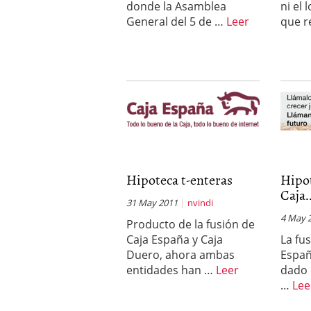
donde la Asamblea
ni el 
General del 5 de …
Leer
que r
Hipoteca t-enteras
Hipo
Caja.
31 May 2011
nvindi
4 May 
Producto de la fusión de
Caja España y Caja
La fu
Duero, ahora ambas
Españ
entidades han …
Leer
dado 
…
Lee