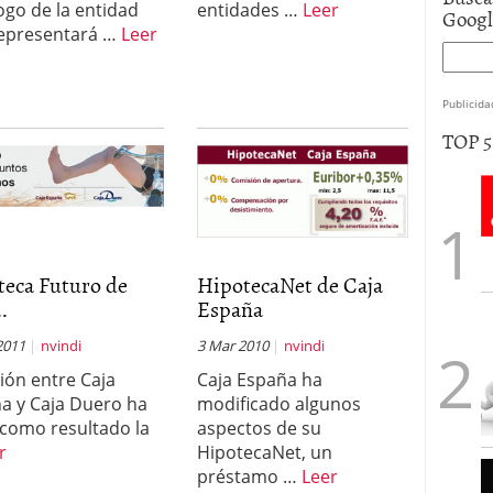
logo de la entidad
entidades …
Leer
Goog
epresentará …
Leer
Publicida
TOP 
teca Futuro de
HipotecaNet de Caja
..
España
2011
nvindi
3 Mar 2010
nvindi
sión entre Caja
Caja España ha
a y Caja Duero ha
modificado algunos
como resultado la
aspectos de su
r
HipotecaNet, un
préstamo …
Leer