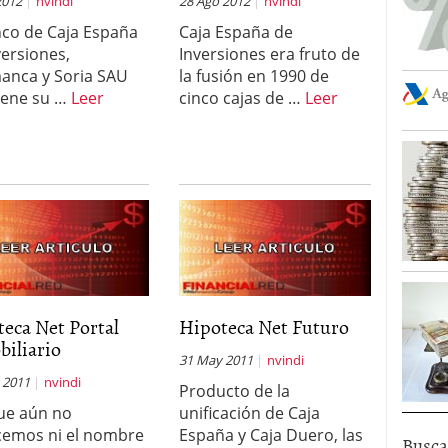
2012
nvindi
28 Ago 2012
nvindi
nco de Caja España
Caja España de
versiones,
Inversiones era fruto de
anca y Soria SAU
la fusión en 1990 de
iene su …
Leer
cinco cajas de …
Leer
eca Net Portal
Hipoteca Net Futuro
biliario
31 May 2011
nvindi
 2011
nvindi
Producto de la
ue aún no
unificación de Caja
emos ni el nombre
España y Caja Duero, las
Busca