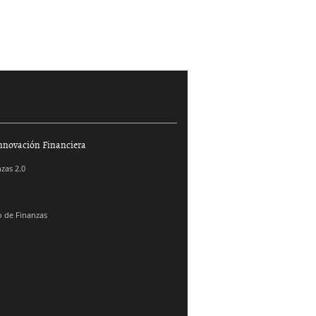
nnovación Financiera
zas 2.0
 de Finanzas