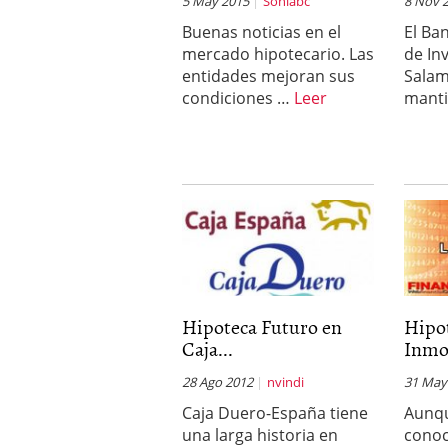
5 May 2015
Soniabc
8 Nov 
Buenas noticias en el
El Ba
mercado hipotecario. Las
de In
entidades mejoran sus
Salam
condiciones …
Leer
mant
Hipoteca Futuro en
Hipot
Caja...
Inmo
28 Ago 2012
nvindi
31 May
Caja Duero-España tiene
Aunq
una larga historia en
conoc