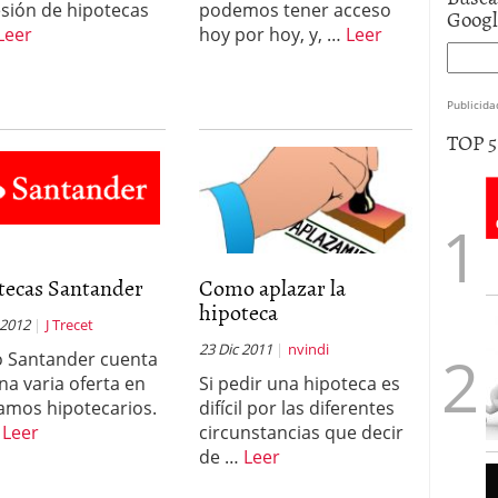
sión de hipotecas
podemos tener acceso
Goog
Leer
hoy por hoy, y, …
Leer
Publicida
TOP 
tecas Santander
Como aplazar la
hipoteca
 2012
J Trecet
23 Dic 2011
nvindi
 Santander cuenta
na varia oferta en
Si pedir una hipoteca es
amos hipotecarios.
difícil por las diferentes
…
Leer
circunstancias que decir
de …
Leer