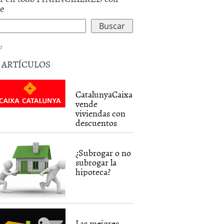
le
d
5 ARTÍCULOS
CatalunyaCaixa
vende
viviendas con
descuentos
¿Subrogar o no
subrogar la
hipoteca?
Las mejores