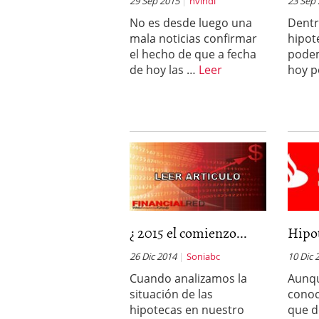
29 Sep 2015
nvindi
23 Sep
No es desde luego una
Dentr
mala noticias confirmar
hipot
el hecho de que a fecha
podem
de hoy las …
Leer
hoy p
¿ 2015 el comienzo...
Hipo
26 Dic 2014
Soniabc
10 Dic 
Cuando analizamos la
Aunq
situación de las
conoc
hipotecas en nuestro
que d