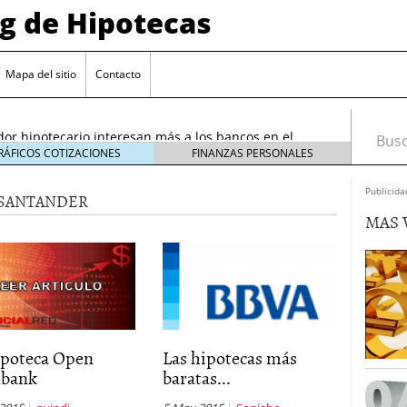
og de Hipotecas
2026: analistas sitúan el índice entre 2,25 % y 2,30 %
/2026
Mapa del sitio
Contacto
rta sobre el sobreendeudamiento inmobiliario
or hipotecario interesan más a los bancos en el
Busca
26
RÁFICOS COTIZACIONES
FINANZAS PERSONALES
entes en España: requisitos y condiciones actuales
Publicida
 SANTANDER
6 ¿Cómo afectan a la compra de vivienda en
MAS 
26: analistas sitúan el índice entre 2,25 % y 2,30 %
026
rta sobre el sobreendeudamiento inmobiliario
ipoteca Open
Las hipotecas más
bank
baratas...