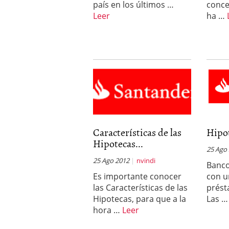
país en los últimos …
conce
Leer
ha …
Características de las
Hipo
Hipotecas...
25 Ago
25 Ago 2012
nvindi
Banco
Es importante conocer
con u
las Características de las
prést
Hipotecas, para que a la
Las 
hora …
Leer