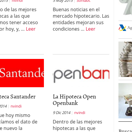
 2015
nvindi
5 May 2015
Soniabc
o de las mejores
Buenas noticias en el
ecas a las que
mercado hipotecario. Las
os tener acceso
entidades mejoran sus
or hoy, y, …
Leer
condiciones …
Leer
teca Santander
La Hipoteca Open
Openbank
2014
nvindi
9 Dic 2014
nvindi
ue hoy mismo
íamos el dato de
Dentro de las mejores
e nuevo la
hipotecas a las que
Busca