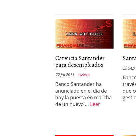
Carencia Santander
Santa
para desempleados
23 Sep
27 Jul 2011
nvindi
Banco
Banco Santander ha
travé
anunciado en el día de
que c
hoy la puesta en marcha
gesti
de un nuevo …
Leer