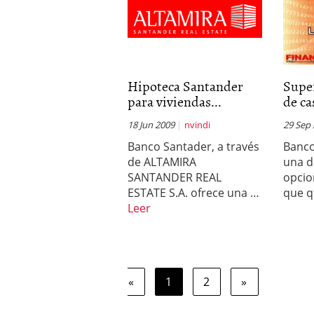
Hipoteca Santander
Supe
para viviendas...
de ca
18 Jun 2009
nvindi
29 Sep
Banco Santader, a través
Banco
de ALTAMIRA
una d
SANTANDER REAL
opcio
ESTATE S.A. ofrece una …
que q
Leer
«
1
2
»