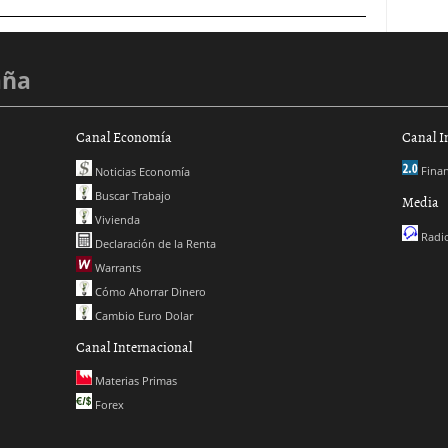
aña
Canal Economía
Canal I
Finan
Noticias Economía
Buscar Trabajo
Media
Vivienda
Radio
Declaración de la Renta
Warrants
Cómo Ahorrar Dinero
Cambio Euro Dolar
Canal Internacional
Materias Primas
Forex