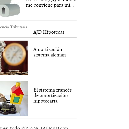
me conviene para mi...
AJD Hipotecas
Amortización
sistema aleman
El sistema francés
de amortización
hipotecaria
r en todo FINANCIALRED con