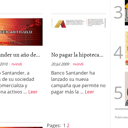
nder un año de...
No pagar la hipoteca...
 2010
nvindi
20 Jul 2009
nvindi
 Santander, a
Banco Santander ha
s de su sociedad
lanzado su nueva
omercializa y
campaña que permite no
ona activos …
Leer
pagar más la …
Leer
Publicida
Pages:
1
2