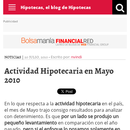
Toggle
Hipotecas, el blog de Hipotecas
navigation
Publicidad
NOTICIAS
|
20 JULIO, 2010
-
Escrito por:
nvindi
Actividad Hipotecaria en Mayo
2010
En lo que respecta a la
actividad hipotecaria
en el país,
el mes de Mayo trajo consigo resultados para analizar
con detenimiento. Es que
por un lado se produjo un
pequeño levantamiento
en comparación con el año
pasado,
pero si el enfoque lo posamos solamente en