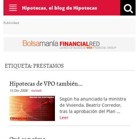
Toggle
Hipotecas, el blog de Hipotecas
navigation
Publicidad
ETIQUETA:
PRESTAMOS
Hipotecas de VPO también...
15 Dic 2008
nvindi
Según ha anunciado la ministra
de Vivienda, Beatriz Corredor,
tras la aprobación del Plan …
Leer
Qué es y cómo...