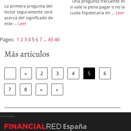
Una pregunta frecuente es
La primera pregunta del
si vale la pena pagar o no la
lector seguramente será
cuota hipotecaria en …
Leer
acerca del significado de
este …
Leer
Pages:
1
2
3
4
5
6
7
...
45
46
Más artículos
«
2
3
4
5
6
7
8
»
»
Publicidad
España