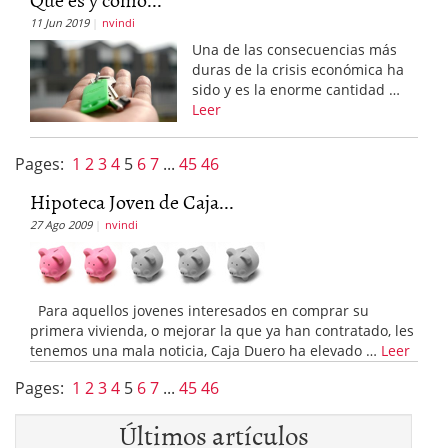
11 Jun 2019
nvindi
Una de las consecuencias más
duras de la crisis económica ha
sido y es la enorme cantidad …
Leer
Pages:
1
2
3
4
5
6
7
...
45
46
Hipoteca Joven de Caja...
27 Ago 2009
nvindi
Para aquellos jovenes interesados en comprar su
primera vivienda, o mejorar la que ya han contratado, les
tenemos una mala noticia, Caja Duero ha elevado …
Leer
Pages:
1
2
3
4
5
6
7
...
45
46
Últimos artículos