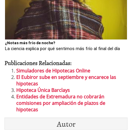
¿Notas más frío de noche?
La ciencia explica por qué sentimos más frío al final del día
Publicaciones Relacionadas:
Simuladores de Hipotecas Online
El Eubiror sube en septiembre y encarece las
hipotecas
Hipoteca Única Barclays
Entidades de Extremadura no cobrarán
comisiones por ampliación de plazos de
hipotecas
Autor