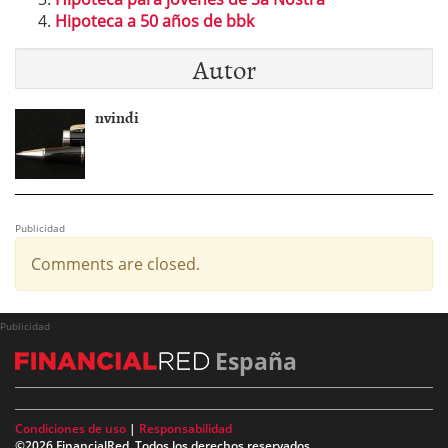
Hipoteca a 50 años de bbk
Autor
nvindi
Publicidad
Comments are closed.
Publicidad
España
Condiciones de uso
|
Responsabilidad
©2026 FinancialRed. Todos los derechos reservados.