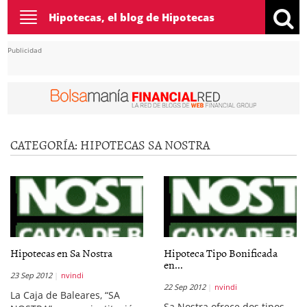
Toggle
Hipotecas, el blog de Hipotecas
navigation
Publicidad
CATEGORÍA:
HIPOTECAS SA NOSTRA
Hipotecas en Sa Nostra
Hipoteca Tipo Bonificada
en...
23 Sep 2012
nvindi
22 Sep 2012
nvindi
La Caja de Baleares, “SA
Sa Nostra ofrece dos tipos