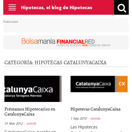
Toggle
Hipotecas, el blog de Hipotecas
navigation
Publicidad
CATEGORÍA:
HIPOTECAS CATALUNYACAIXA
Préstamos Hipotecarios en
Hipotecas CatalunyaCaixa
CatalunyaCaixa
1 Sep 2010
nvindi
31 Mar 2012
nvindi
Las Hipotecas
CatalunyaCaixa, nacida en