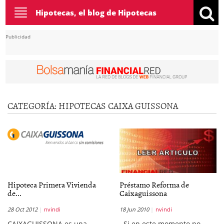
Toggle
Hipotecas, el blog de Hipotecas
navigation
Publicidad
CATEGORÍA:
HIPOTECAS CAIXA GUISSONA
Hipoteca Primera Vivienda
Préstamo Reforma de
de...
Caixaguissona
28 Oct 2012
nvindi
18 Jun 2010
nvindi
CAIXAGUISSONA es una
Si en este momento no