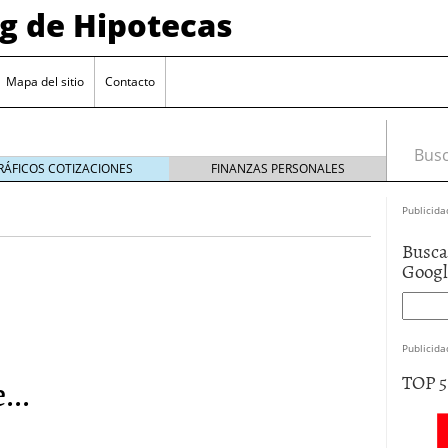
og de Hipotecas
2026: analistas sitúan el índice entre 2,25 % y 2,30 %
/2026
Mapa del sitio
Contacto
rta sobre el sobreendeudamiento inmobiliario
or hipotecario interesan más a los bancos en el
Busca
26
RÁFICOS COTIZACIONES
FINANZAS PERSONALES
entes en España: requisitos y condiciones actuales
Publicida
6 ¿Cómo afectan a la compra de vivienda en
Busca
Goog
26: analistas sitúan el índice entre 2,25 % y 2,30 %
026
rta sobre el sobreendeudamiento inmobiliario
Publicida
...
TOP 