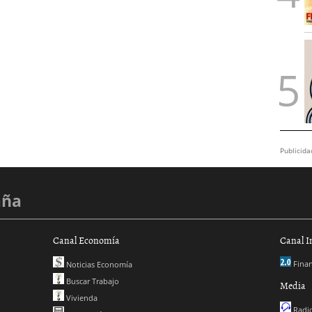
Publicida
aña
Canal Economía
Canal I
Finan
Noticias Economía
Buscar Trabajo
Media
Vivienda
Radio