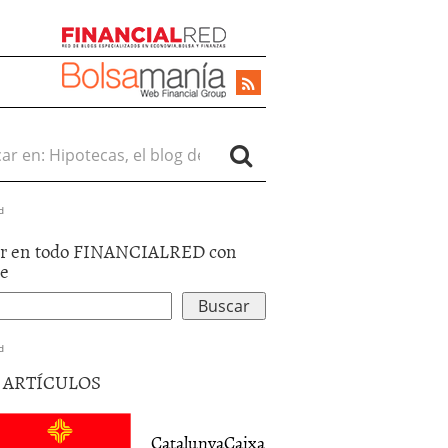
r en:
d
r en todo FINANCIALRED con
le
d
5 ARTÍCULOS
CatalunyaCaixa