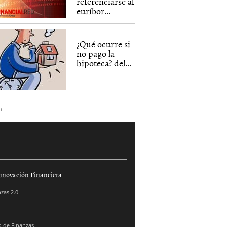
referenciarse al
euríbor...
¿Qué ocurre si
no pago la
hipoteca? del...
d
nnovación Financiera
zas 2.0
 de Finanzas