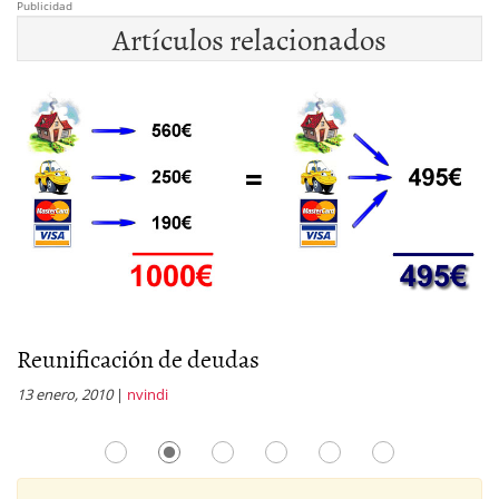
Publicidad
Artículos relacionados
Reunificación de deudas
E
13 enero, 2010
|
nvindi
30