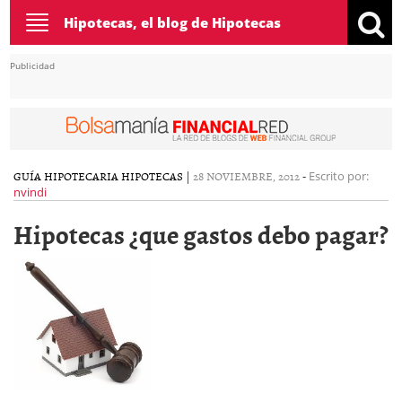
Toggle
Hipotecas, el blog de Hipotecas
navigation
Publicidad
GUÍA HIPOTECARIA
HIPOTECAS
|
28 NOVIEMBRE, 2012
-
Escrito por:
nvindi
Hipotecas ¿que gastos debo pagar?