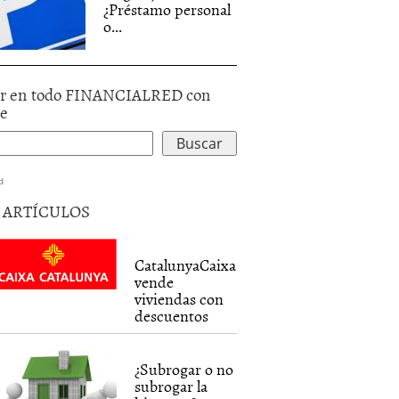
¿Préstamo personal
o...
r en todo FINANCIALRED con
le
d
5 ARTÍCULOS
CatalunyaCaixa
vende
viviendas con
descuentos
¿Subrogar o no
subrogar la