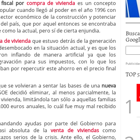
 fiscal por
compra de vivienda
es un concepto
Popular cuando llegó al poder en el año 1996 con
 sector económico de la construcción y potenciar
 del país, que por aquel entonces se encontraba
e como la actual, pero sí de cierta enjundia.
Busca
Goog
a de vivienda
que estuvo detrás de la generación
desembocado en la situación actual, y es que los
ron inflando de manera artificial ya que los
avación para sus impuestos, con lo que los
Publicida
an por repercutir este ahorro en el precio final
TOP 
 que se volvieran a sentar las bases de una
nueva
SOE decidió eliminar, al menos parcialmente, la
ivienda, limitándola tan sólo a aquellas familias
.000 euros anuales, lo cuál fue muy mal recibido
mandando ayudas por parte del Gobierno para
casi absoluta de la
venta de viviendas
como
zos serios de la crisis. Ante ello, el Gobierno,