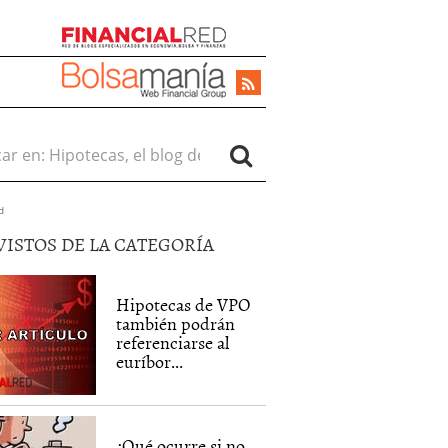
r en:
d
VISTOS DE LA CATEGORÍA
Hipotecas de VPO
también podrán
referenciarse al
euríbor...
¿Qué ocurre si no