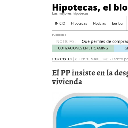
Hipotecas, el bl
Las mejores hipotecas
Previsión del euríbor 
durante el año
06/01
INICIO
Hipotecas
Noticias
Euribor
El Banco de España ale
24/01/2026
Publicidad
NOTICIAS:
Qué perfiles de comprad
inicio de 2026
21/01/20
COTIZACIONES EN STREAMING
G
Hipotecas para no resid
HIPOTECAS
|
11 SEPTIEMBRE, 2011
-
17/01/2026
Escrito po
Cambios fiscales en 202
El PP insiste en la d
España?
12/01/2026
Previsión del euríbor 20
vivienda
durante el año
06/01/2
El Banco de España ale
24/01/2026