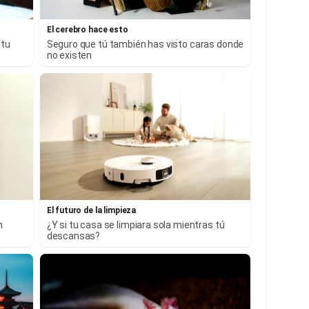
El cerebro hace esto
 tu
Seguro que tú también has visto caras donde
no existen
El futuro de la limpieza
n
¿Y si tu casa se limpiara sola mientras tú
descansas?