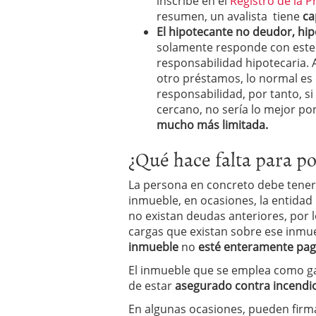
inscribe en el
Registro de la 
resumen, un avalista tiene
ca
El hipotecante no deudor, hi
solamente responde con este b
responsabilidad hipotecaria. 
otro préstamos, lo normal es 
responsabilidad, por tanto, s
cercano, no sería lo mejor pon
mucho más limitada.
¿Qué hace falta para p
La persona en concreto debe tener 
inmueble, en ocasiones, la entida
no existan deudas anteriores, por 
cargas que existan sobre ese inmu
inmueble
no
esté enteramente pa
El inmueble que se emplea como g
de estar
asegurado contra incendi
En algunas ocasiones, pueden firma