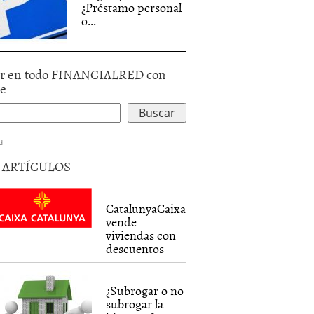
¿Préstamo personal
o...
r en todo FINANCIALRED con
le
d
5 ARTÍCULOS
CatalunyaCaixa
vende
viviendas con
descuentos
¿Subrogar o no
subrogar la