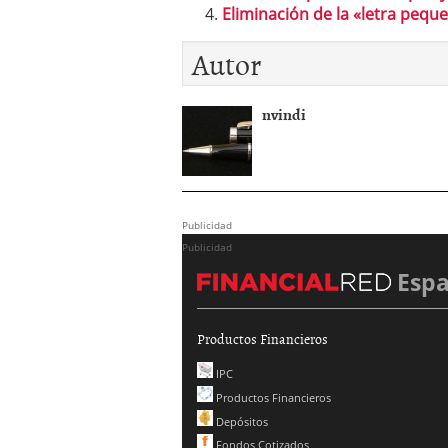
Eliminación de la «letra pequ
Autor
nvindi
Publicidad
Publicidad
Esp
Productos Financieros
IPC
Productos Financieros
Depósitos
Fondos Cotizados