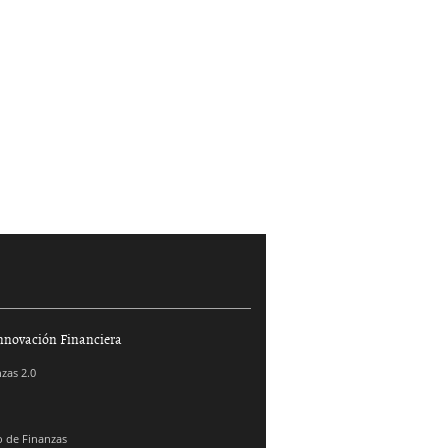
nnovación Financiera
zas 2.0
 de Finanzas