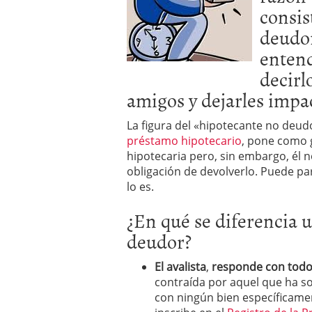
consis
deudor
entend
decirlo
amigos y dejarles impa
La figura del «hipotecante no deud
préstamo hipotecario
, pone como g
hipotecaria pero, sin embargo, él n
obligación de devolverlo. Puede par
lo es.
¿En qué se diferencia u
deudor?
El avalista
,
responde con todos
contraída por aquel que ha so
con ningún bien específicamen