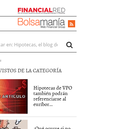
r en:
d
VISTOS DE LA CATEGORÍA
Hipotecas de VPO
también podrán
referenciarse al
euríbor...
¿Qué ocurre si no