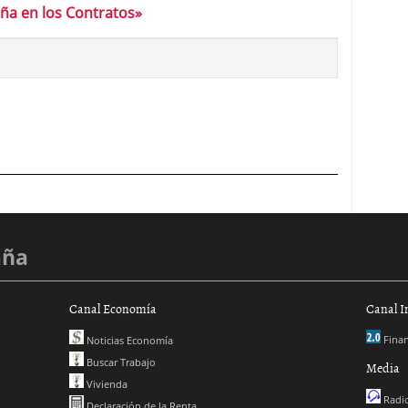
eña en los Contratos»
aña
Canal Economía
Canal I
Finan
Noticias Economía
Buscar Trabajo
Media
Vivienda
Radio
Declaración de la Renta