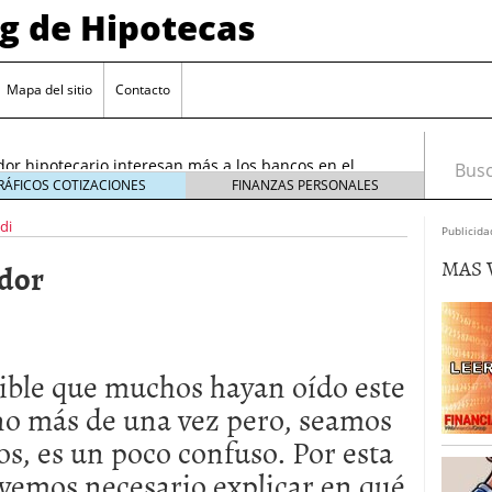
og de Hipotecas
2026: analistas sitúan el índice entre 2,25 % y 2,30 %
/2026
Mapa del sitio
Contacto
rta sobre el sobreendeudamiento inmobiliario
or hipotecario interesan más a los bancos en el
Busca
26
RÁFICOS COTIZACIONES
FINANZAS PERSONALES
entes en España: requisitos y condiciones actuales
di
Publicida
6 ¿Cómo afectan a la compra de vivienda en
MAS 
udor
26: analistas sitúan el índice entre 2,25 % y 2,30 %
026
rta sobre el sobreendeudamiento inmobiliario
ible que muchos hayan oído este
o más de una vez pero, seamos
os, es un poco confuso. Por esta
vemos necesario explicar en qué