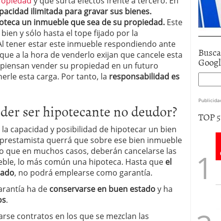
Propiedad
y que surta efectos frente a tercero. En
pacidad ilimitada para gravar sus bienes.
poteca un inmueble que sea de su propiedad.
Este
ien y sólo hasta el tope fijado por la
Al tener estar este inmueble respondiendo ante
Busca
que a la hora de venderlo exijan que cancele esta
Goog
i piensan vender su propiedad en un futuro
erle esta carga. Por tanto, la
responsabilidad es
Publicida
oder ser hipotecante no deudor?
TOP 
la capacidad y posibilidad de hipotecar un bien
d prestamista querrá que sobre ese bien inmueble
lo que en muchos casos, deberán cancelarse las
eble, lo más común una hipoteca. Hasta que
el
gado
, no podrá emplearse como garantía.
arantía ha de
conservarse en buen estado
y ha
os
.
rse contratos en los que se mezclan las