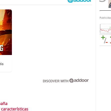
Publicida
ela
DISCOVER WITH
paña
 características