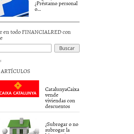
¿Préstamo personal
o...
r en todo FINANCIALRED con
le
d
5 ARTÍCULOS
CatalunyaCaixa
vende
viviendas con
descuentos
¿Subrogar o no
subrogar la