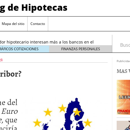
og de Hipotecas
2026: analistas sitúan el índice entre 2,25 % y 2,30 %
/2026
Mapa del sitio
Contacto
rta sobre el sobreendeudamiento inmobiliario
or hipotecario interesan más a los bancos en el
Busca
26
RÁFICOS COTIZACIONES
FINANZAS PERSONALES
entes en España: requisitos y condiciones actuales
di
Publicida
6 ¿Cómo afectan a la compra de vivienda en
MAS 
ribor?
26: analistas sitúan el índice entre 2,25 % y 2,30 %
026
rta sobre el sobreendeudamiento inmobiliario
ne del
o
Euro
e,
que
ciría