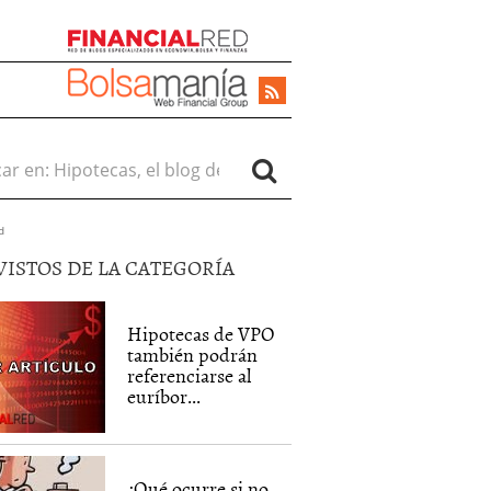
r en:
d
VISTOS DE LA CATEGORÍA
Hipotecas de VPO
también podrán
referenciarse al
euríbor...
¿Qué ocurre si no