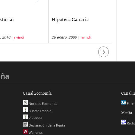
sturias
Hipoteca Canaria
Préstamo
tipo fijo..
l, 2010
|
nvindi
26 enero, 2009
|
nvindi
28 octubre
Next
aña
Canal Economía
Canal I
Finan
Noticias Economía
Buscar Trabajo
Media
Vivienda
Radio
Declaración de la Renta
Warrants