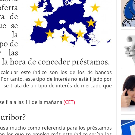
ferta
ta de
ue se
do la
ipo de
r las
a la hora de conceder préstamos.
alcular este índice son los de los 44 bancos
or tanto, este tipo de interés no está fijado por
 se trata de un tipo de interés de mercado que
se fija a las 11 de la mañana
(CET)
Euribor?
se usa mucho como referencia para los préstamos
en los que se emplea más este índice serían los