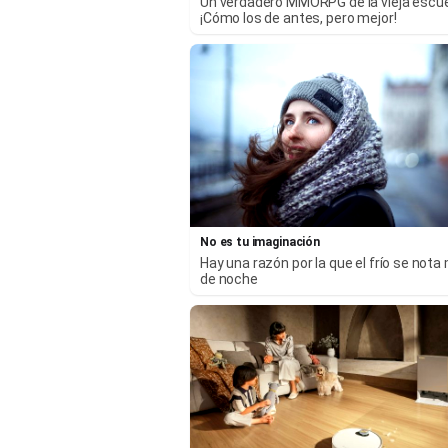
Un verdadero MMORPG de la vieja escu
¡Cómo los de antes, pero mejor!
No es tu imaginación
Hay una razón por la que el frío se nota
de noche