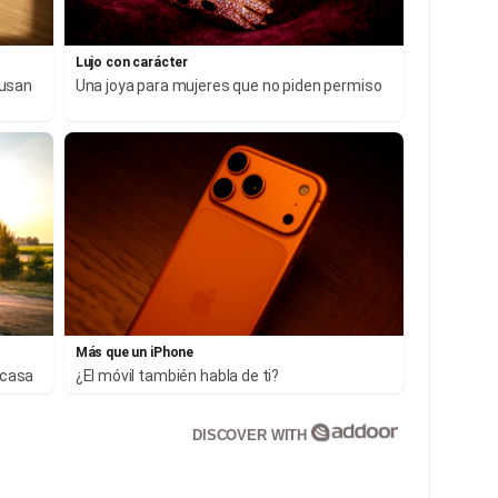
Lujo con carácter
 usan
Una joya para mujeres que no piden permiso
Más que un iPhone
 casa
¿El móvil también habla de ti?
DISCOVER WITH