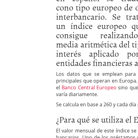
cono tipo europeo de o
interbancario. Se tra
un índice europeo q
consigue realizan
media aritmética del t
interés aplicado po
entidades financieras 
Los datos que se emplean para c
principales que operan en Europa. P
el
Banco Central Europeo
sino que
varía diariamente.
Se calcula en base a 260 y cada día 
¿Para qué se utiliza el 
El valor mensual de este índice 
bancarios. Uno de los préstamos 