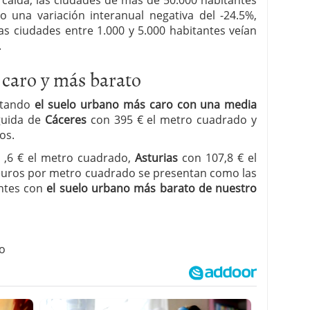
caida, las ciudades de más de 50.000 habitantes
cio una variación interanual negativa del -24.5%,
as ciudades entre 1.000 y 5.000 habitantes veían
.
 caro y más barato
ntando
el suelo urbano más caro con una media
guida de
Cáceres
con 395 € el metro cuadrado y
os.
 ,6 € el metro cuadrado,
Asturias
con 107,8 € el
euros por metro cuadrado se presentan como las
antes con
el suelo urbano más barato de nuestro
to