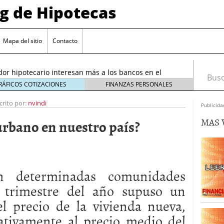
og de Hipotecas
2026: analistas sitúan el índice entre 2,25 % y 2,30 %
/2026
Mapa del sitio
Contacto
rta sobre el sobreendeudamiento inmobiliario
or hipotecario interesan más a los bancos en el
Busca
26
RÁFICOS COTIZACIONES
FINANZAS PERSONALES
entes en España: requisitos y condiciones actuales
crito por:
nvindi
Publicida
6 ¿Cómo afectan a la compra de vivienda en
MAS 
 urbano en nuestro país?
26: analistas sitúan el índice entre 2,25 % y 2,30 %
026
rta sobre el sobreendeudamiento inmobiliario
 determinadas comunidades
 trimestre del año supuso un
l precio de la vivienda nueva,
ivamente al precio medio del