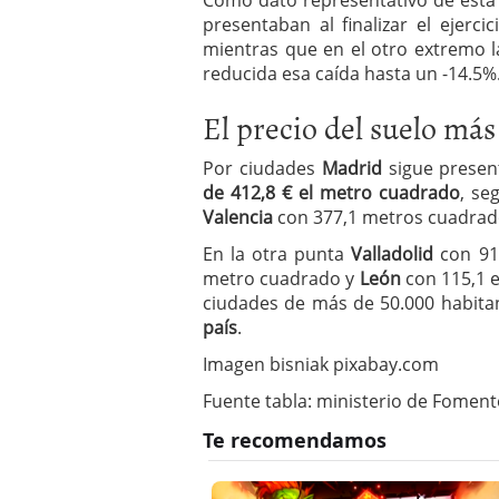
Como dato representativo de esta 
presentaban al finalizar el ejerci
mientras que en el otro extremo l
reducida esa caída hasta un -14.5%
El precio del suelo más
Por ciudades
Madrid
sigue prese
de 412,8 € el metro cuadrado
, se
Valencia
con 377,1 metros cuadrad
En la otra punta
Valladolid
con 91
metro cuadrado y
León
con 115,1 
ciudades de más de 50.000 habit
país
.
Imagen bisniak pixabay.com
Fuente tabla: ministerio de Fomen