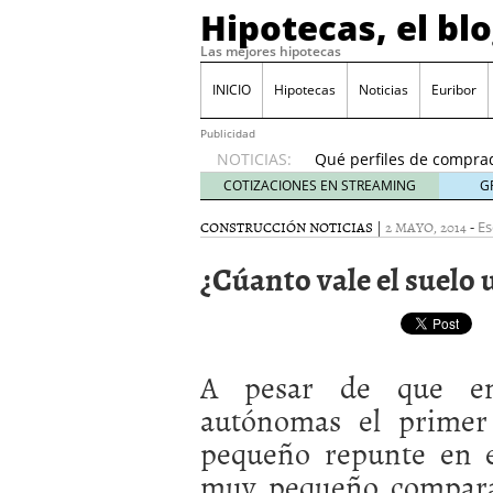
Hipotecas, el bl
Las mejores hipotecas
Previsión del euríbor 
durante el año
06/01
INICIO
Hipotecas
Noticias
Euribor
El Banco de España ale
24/01/2026
Publicidad
NOTICIAS:
Qué perfiles de comprad
inicio de 2026
21/01/20
COTIZACIONES EN STREAMING
G
Hipotecas para no resid
CONSTRUCCIÓN
NOTICIAS
|
2 MAYO, 2014
-
17/01/2026
Es
Cambios fiscales en 202
¿Cúanto vale el suelo
España?
12/01/2026
Previsión del euríbor 20
durante el año
06/01/2
El Banco de España ale
24/01/2026
A pesar de que en
autónomas el primer
pequeño repunte en e
muy pequeño comparat