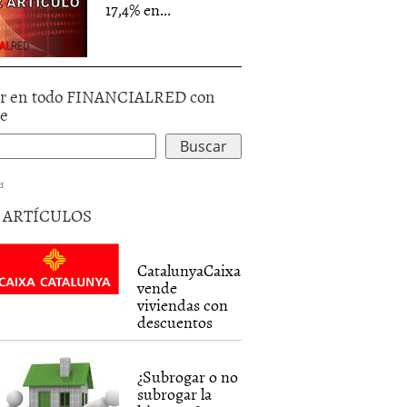
17,4% en...
r en todo FINANCIALRED con
le
d
5 ARTÍCULOS
CatalunyaCaixa
vende
viviendas con
descuentos
¿Subrogar o no
subrogar la