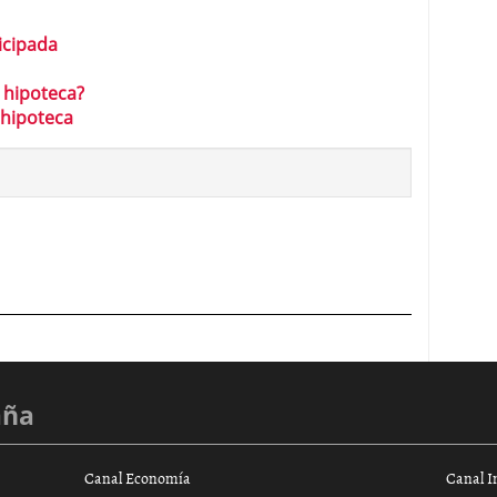
icipada
 hipoteca?
 hipoteca
aña
Canal Economía
Canal I