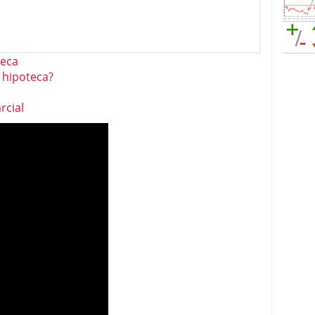
teca
 hipoteca?
rcial