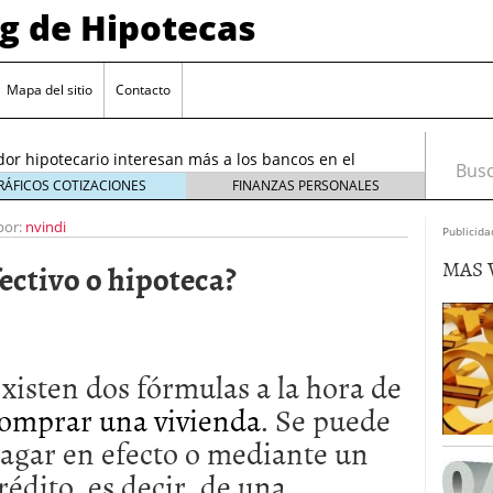
og de Hipotecas
2026: analistas sitúan el índice entre 2,25 % y 2,30 %
/2026
Mapa del sitio
Contacto
rta sobre el sobreendeudamiento inmobiliario
or hipotecario interesan más a los bancos en el
Busca
26
RÁFICOS COTIZACIONES
FINANZAS PERSONALES
entes en España: requisitos y condiciones actuales
por:
nvindi
Publicida
6 ¿Cómo afectan a la compra de vivienda en
MAS 
ctivo o hipoteca?
26: analistas sitúan el índice entre 2,25 % y 2,30 %
026
rta sobre el sobreendeudamiento inmobiliario
xisten dos fórmulas a la hora de
omprar una vivienda
. Se puede
agar en efecto o mediante un
rédito, es decir, de una