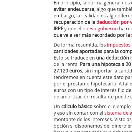
En principio, la norma general nos
evitar endeudarse
, algo que tambi
embargo, la realidad es algo difere
recuperación de la
deducción por v
IRPF
y que el
nuevo gobierno
ha re
que va a ser más recordado por la
De forma resumida,
los
impuestos 
cantidades aportadas para la comp
Esto se traduce en
una deducción 
de la renta.
Para una hipoteca a 20
27.120 euros
, sin importar la cant
tendremos en cuenta este dato pa
por el préstamo hipotecario. A tal 
euros con un tipo de interés fijo de
de amortización resultante puede 
Un
cálculo básico
sobre el ejemplo 
y eso sin contar con el
sistema de a
montante de los intereses. Visto a
opción si disponemos del dinero en