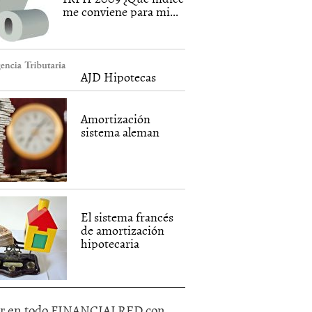
me conviene para mi...
AJD Hipotecas
Amortización
sistema aleman
El sistema francés
de amortización
hipotecaria
r en todo FINANCIALRED con