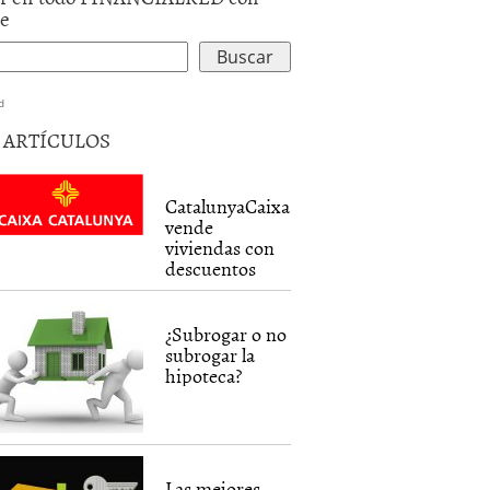
le
d
5 ARTÍCULOS
CatalunyaCaixa
vende
viviendas con
descuentos
¿Subrogar o no
subrogar la
hipoteca?
Las mejores