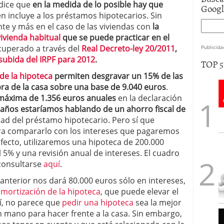
 dice que
en la medida de lo posible hay que
Goog
én incluye a los préstamos hipotecarios. Sin
nte y más en el caso de las viviendas con
la
ivienda habitual
que se puede practicar en el
cuperado a través del
Real Decreto-ley 20/2011
,
Publicida
subida del IRPF para 2012
.
TOP 
de la hipoteca
permiten desgravar un 15% de las
ra de la casa sobre una base de 9.040 euros
.
máxima de 1.356 euros anuales
en la declaración
 años estaríamos hablando de un ahorro fiscal de
idad del préstamo hipotecario. Pero sí que
ra compararlo con los intereses que pagaremos
efecto, utilizaremos una hipoteca de 200.000
l 5% y una revisión anual de intereses. El cuadro
consultarse
aquí
.
anterior nos dará 80.000 euros sólo en intereses,
mortización de la hipoteca
, que puede elevar el
sí, no parece que
pedir una hipoteca
sea la mejor
 mano para hacer frente a la casa. Sin embargo,