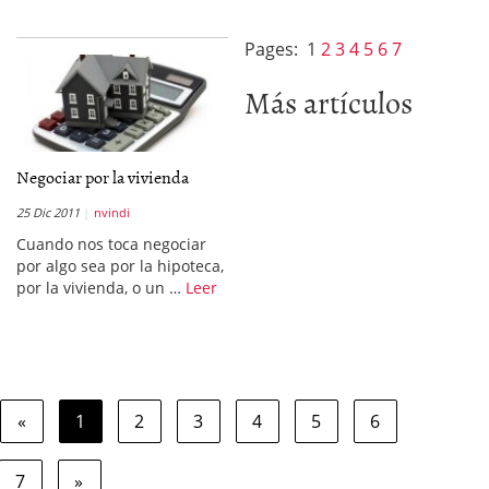
Pages:
1
2
3
4
5
6
7
Más artículos
Negociar por la vivienda
25 Dic 2011
nvindi
Cuando nos toca negociar
por algo sea por la hipoteca,
por la vivienda, o un …
Leer
«
1
2
3
4
5
6
7
»