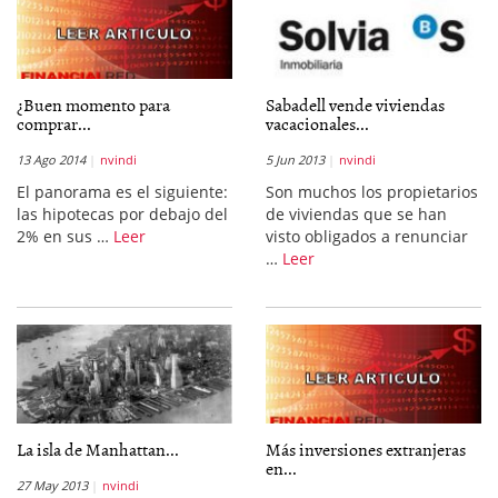
¿Buen momento para
Sabadell vende viviendas
comprar...
vacacionales...
13 Ago 2014
nvindi
5 Jun 2013
nvindi
El panorama es el siguiente:
Son muchos los propietarios
las hipotecas por debajo del
de viviendas que se han
2% en sus …
Leer
visto obligados a renunciar
…
Leer
La isla de Manhattan...
Más inversiones extranjeras
en...
27 May 2013
nvindi