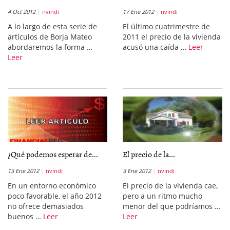
4 Oct 2012
nvindi
17 Ene 2012
nvindi
A lo largo de esta serie de
El último cuatrimestre de
artículos de Borja Mateo
2011 el precio de la vivienda
abordaremos la forma …
acusó una caída …
Leer
Leer
¿Qué podemos esperar de...
El precio de la...
13 Ene 2012
nvindi
3 Ene 2012
nvindi
En un entorno económico
El precio de la vivienda cae,
poco favorable, el año 2012
pero a un ritmo mucho
no ofrece demasiados
menor del que podríamos …
buenos …
Leer
Leer