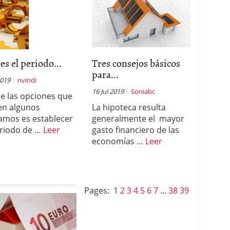
es el periodo...
Tres consejos básicos
para...
2019
nvindi
16 Jul 2019
Soniabc
e las opciones que
en algunos
La hipoteca resulta
amos es establecer
generalmente el mayor
riodo de …
Leer
gasto financiero de las
economías …
Leer
Pages:
1
2
3
4
5
6
7
...
38
39