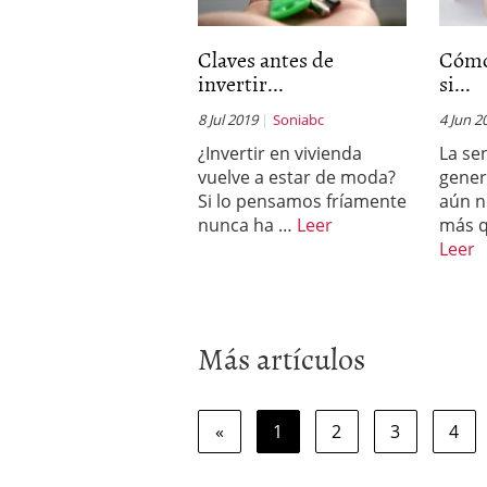
Claves antes de
Cómo
invertir...
si...
8 Jul 2019
Soniabc
4 Jun 2
¿Invertir en vivienda
La se
vuelve a estar de moda?
gener
Si lo pensamos fríamente
aún n
nunca ha …
Leer
más q
Leer
Más artículos
«
1
2
3
4