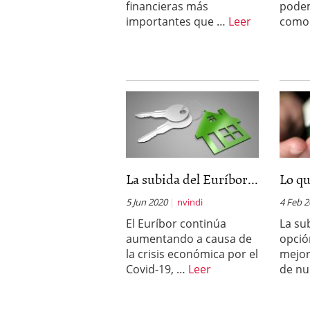
financieras más
pode
importantes que …
Leer
como 
La subida del Euríbor...
Lo qu
5 Jun 2020
nvindi
4 Feb 
El Euríbor continúa
La su
aumentando a causa de
opció
la crisis económica por el
mejor
Covid-19, …
Leer
de nu