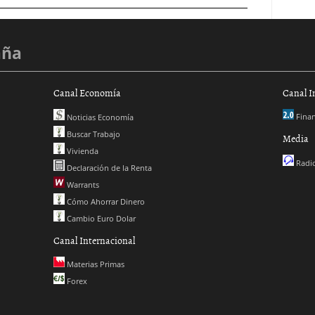
aña
Canal Economía
Canal I
Finan
Noticias Economía
Buscar Trabajo
Media
Vivienda
Radio
Declaración de la Renta
Warrants
Cómo Ahorrar Dinero
Cambio Euro Dolar
Canal Internacional
Materias Primas
Forex