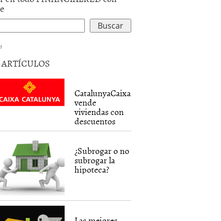
le
d
5 ARTÍCULOS
CatalunyaCaixa
vende
viviendas con
descuentos
¿Subrogar o no
subrogar la
hipoteca?
Las mejores