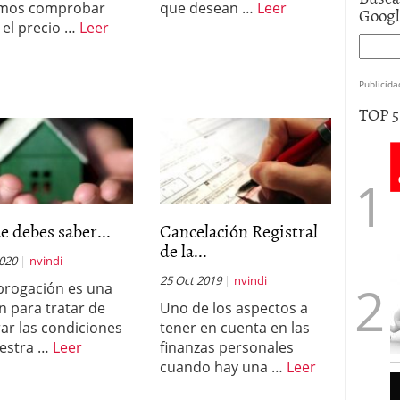
mos comprobar
que desean …
Leer
Goog
el precio …
Leer
Publicida
TOP 
e debes saber...
Cancelación Registral
de la...
2020
nvindi
25 Oct 2019
nvindi
brogación es una
n para tratar de
Uno de los aspectos a
ar las condiciones
tener en cuenta en las
estra …
Leer
finanzas personales
cuando hay una …
Leer