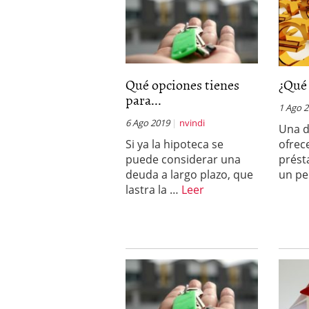
Qué opciones tienes
¿Qué 
para...
1 Ago 
6 Ago 2019
nvindi
Una d
Si ya la hipoteca se
ofrec
puede considerar una
prést
deuda a largo plazo, que
un pe
lastra la …
Leer