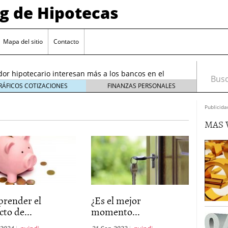
og de Hipotecas
2026: analistas sitúan el índice entre 2,25 % y 2,30 %
/2026
Mapa del sitio
Contacto
rta sobre el sobreendeudamiento inmobiliario
or hipotecario interesan más a los bancos en el
Busca
26
RÁFICOS COTIZACIONES
FINANZAS PERSONALES
entes en España: requisitos y condiciones actuales
Publicida
6 ¿Cómo afectan a la compra de vivienda en
MAS 
26: analistas sitúan el índice entre 2,25 % y 2,30 %
026
rta sobre el sobreendeudamiento inmobiliario
render el
¿Es el mejor
to de...
momento...