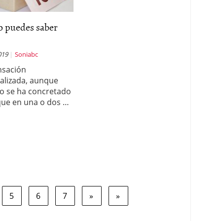
 puedes saber
019
Soniabc
nsación
alizada, aunque
o se ha concretado
ue en una o dos …
5
6
7
»
»