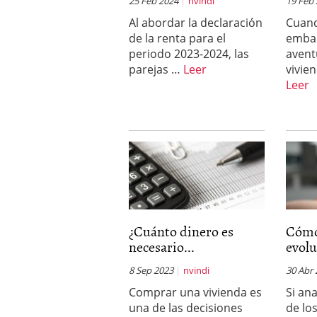
25 Feb 2024
nvindi
19 Feb
Al abordar la declaración
Cuan
de la renta para el
emba
periodo 2023-2024, las
avent
parejas …
Leer
vivie
Leer
¿Cuánto dinero es
Cómo
necesario...
evolu
8 Sep 2023
nvindi
30 Abr
Comprar una vivienda es
Si an
una de las decisiones
de lo