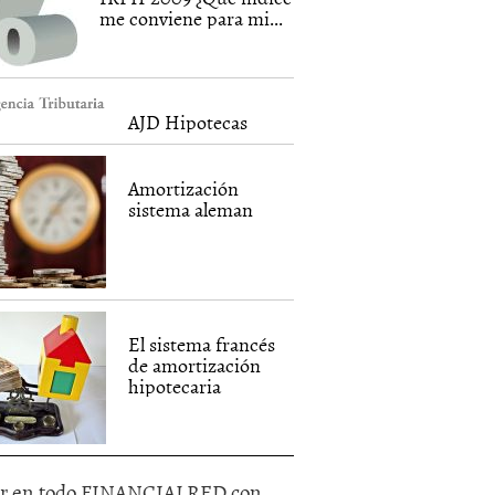
me conviene para mi...
AJD Hipotecas
Amortización
sistema aleman
El sistema francés
de amortización
hipotecaria
r en todo FINANCIALRED con