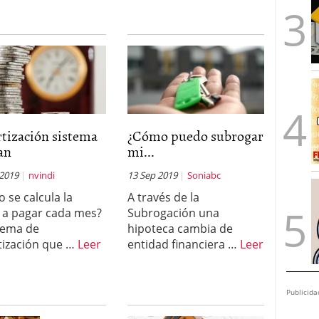
tización sistema
¿Cómo puedo subrogar
an
mi...
 2019
nvindi
13 Sep 2019
Soniabc
 se calcula la
A través de la
 a pagar cada mes?
Subrogación una
stema de
hipoteca cambia de
ización que …
Leer
entidad financiera …
Leer
Publicida