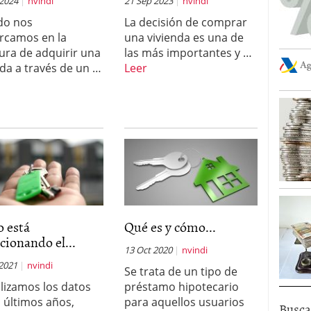
 2024
nvindi
21 Sep 2023
nvindi
do nos
La decisión de comprar
rcamos en la
una vivienda es una de
ura de adquirir una
las más importantes y …
nda a través de un …
Leer
 está
Qué es y cómo...
cionando el...
13 Oct 2020
nvindi
 2021
nvindi
Se trata de un tipo de
alizamos los datos
préstamo hipotecario
s últimos años,
para aquellos usuarios
Busca