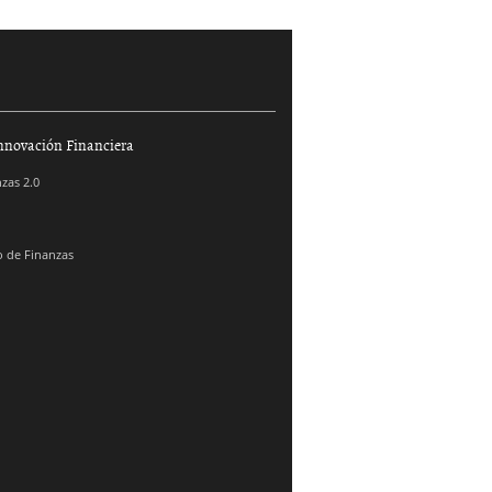
nnovación Financiera
zas 2.0
 de Finanzas