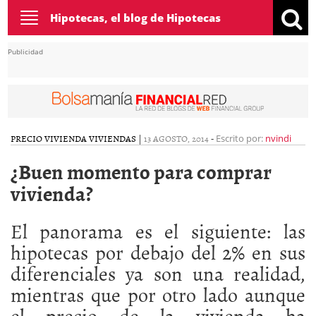
Toggle
Hipotecas, el blog de Hipotecas
navigation
Publicidad
PRECIO VIVIENDA
VIVIENDAS
|
13 AGOSTO, 2014
-
Escrito por:
nvindi
¿Buen momento para comprar
vivienda?
El panorama es el siguiente: las
hipotecas por debajo del 2% en sus
diferenciales ya son una realidad,
mientras que por otro lado aunque
el precio de la vivienda ha